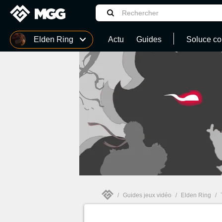
MGG
Elden Ring
Actu
Guides
Soluce co
Monster Hunter Stories 3 : Twisted Reflection
LEGO Batman : L'Héritage du Chevalier noir
Assassin's Creed Black Flag Resynced
/
Guides jeux vidéo
/
Elden Ring
/