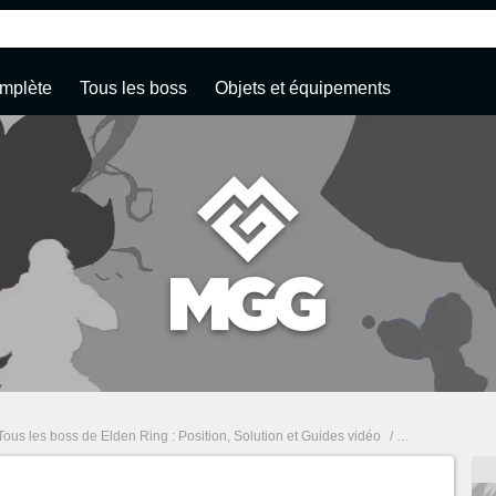
mplète
Tous les boss
Objets et équipements
Tous les boss de Elden Ring : Position, Solution et Guides vidéo
/
Chefs semi-huma