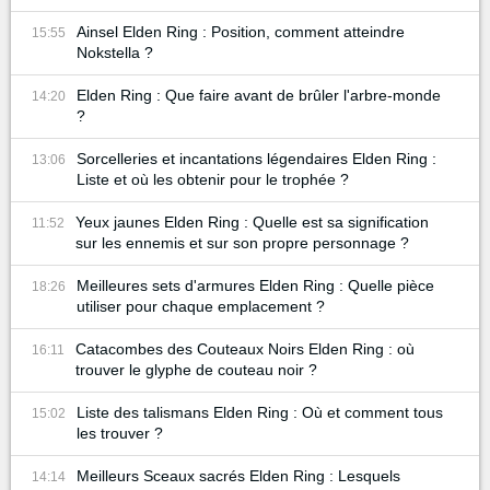
Ainsel Elden Ring : Position, comment atteindre
15:55
Nokstella ?
Elden Ring : Que faire avant de brûler l'arbre-monde
14:20
?
Sorcelleries et incantations légendaires Elden Ring :
13:06
Liste et où les obtenir pour le trophée ?
Yeux jaunes Elden Ring : Quelle est sa signification
11:52
sur les ennemis et sur son propre personnage ?
Meilleures sets d'armures Elden Ring : Quelle pièce
18:26
utiliser pour chaque emplacement ?
Catacombes des Couteaux Noirs Elden Ring : où
16:11
trouver le glyphe de couteau noir ?
Liste des talismans Elden Ring : Où et comment tous
15:02
les trouver ?
Meilleurs Sceaux sacrés Elden Ring : Lesquels
14:14