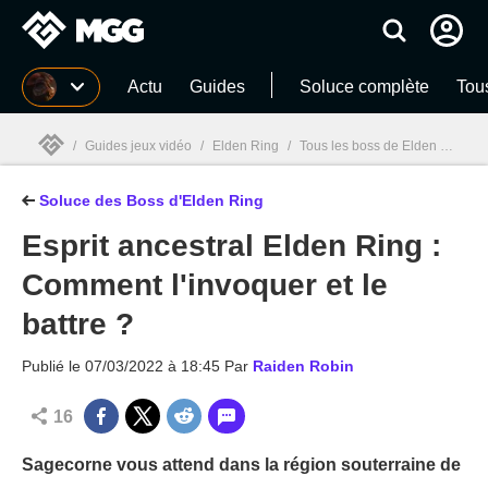
MGG
Actu
Guides
Soluce complète
Tou
/
Guides jeux vidéo
/
Elden Ring
/
Tous les boss de Elden Ring : Position, Solution et Guides vidéo
Soluce des Boss d'Elden Ring
MGG

Esprit ancestral Elden Ring :
Comment l'invoquer et le
battre ?
Publié le
07/03/2022 à 18:45
Par
Raiden Robin
16
Sagecorne vous attend dans la région souterraine de