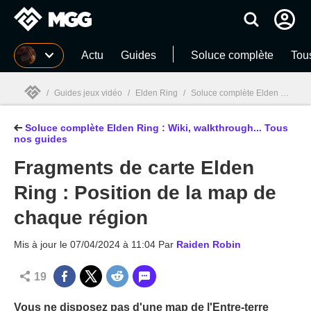
MGG
Actu
Guides
Soluce complète
Tou
/
Guides jeux vidéo
/
Elden Ring
/
Soluce complète Elden Ring : Wiki, walkthrough... Tous nos guides
Soluce complète Elden Ring : Wiki, walkthrough... Tous
MGG

nos guides
Fragments de carte Elden
Ring : Position de la map de
chaque région
Mis à jour le
07/04/2024 à 11:04
Par
Raiden Robin
19
Vous ne disposez pas d'une map de l'Entre-terre