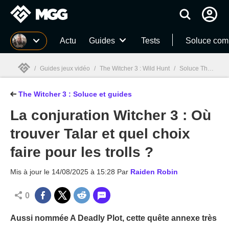
MGG
Actu
Guides
Tests
Soluce com
/
Guides jeux vidéo
/
The Witcher 3 : Wild Hunt
/
Soluce The Witcher 3 : Quêtes, guides et astuces
The Witcher 3 : Soluce et guides
MGG

La conjuration Witcher 3 : Où
trouver Talar et quel choix
faire pour les trolls ?
Mis à jour le
14/08/2025 à 15:28
Par
Raiden Robin
0
Aussi nommée A Deadly Plot, cette quête annexe très