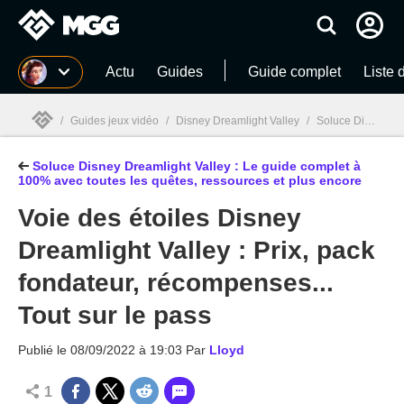
MGG
Actu
Guides
Guide complet
Liste 
/
Guides jeux vidéo
/
Disney Dreamlight Valley
/
Soluce Disney Dreamlight Valley : Le guide complet à 100% avec toutes les quêtes, ressources et plus encore
Soluce Disney Dreamlight Valley : Le guide complet à
MGG

100% avec toutes les quêtes, ressources et plus encore
Voie des étoiles Disney
Dreamlight Valley : Prix, pack
fondateur, récompenses...
Tout sur le pass
Publié le
08/09/2022 à 19:03
Par
Lloyd
1