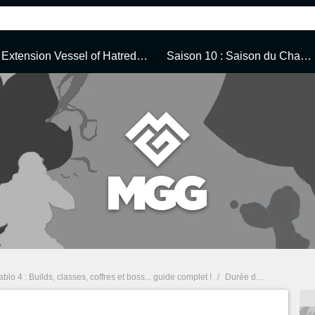
Extension Vessel of Hatred... Guide complet
Saison 10 : Saison du Chaos infernal
ablo 4 : Builds, classes, coffres et boss... guide complet !
/
Durée de vie Diablo 4 : Combien de temps pour terminer le jeu ?