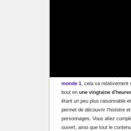
dépend aussi de jusqu'où voulez
Juste finir la campagne
Si vous souhaitez juste finir le 
complètement le monde ouvert, c
de
20 à 30 heures
, à moins de 
concentrant sur l'histoire princi
monde 1
, cela va relativement 
bout en
une vingtaine d'heure
étant un peu plus raisonnable e
permet de découvrir l'histoire et
personnages. Vous allez complè
ouvert, ainsi que tout le conten