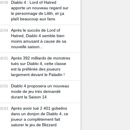
Diablo 4 : Lord of Hatred
09:58
apporte un nouveau regard sur
le personnage de Lilith, et ça
plaît beaucoup aux fans
Après le succès de Lord of
10:04
Hatred, Diablo 4 semble bien
moins amusant à cause de sa
nouvelle saison...
Après 392 milliards de monstres
18:01
tués sur Diablo 4, cette classe
est la préférée des joueurs
largement devant le Paladin !
Diablo 4 proposera un nouveau
10:01
mode de jeu très demandé
durant la Saison 14
Après avoir tué 2 401 gobelins
18:03
dans un donjon de Diablo 4, ce
joueur a complètement fait
saturer le jeu de Blizzard