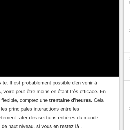
-vous aller.
 principale en ligne droite
jeu, le plus rapidement possible, en ignorant
ela peut aller assez vite. La réponse courte est
vraiment tenter de faire le speedrunner. En se
pale, en difficulté minimale, c'est-à-dire
Niveau de
vite. Il est probablement possible d'en venir à
s
, voire peut-être moins en étant très efficace. En
t flexible, comptez une
trentaine d'heures
. Cela
 les principales interactions entre les
tement rater des sections entières du monde
u de haut niveau, si vous en restez là .