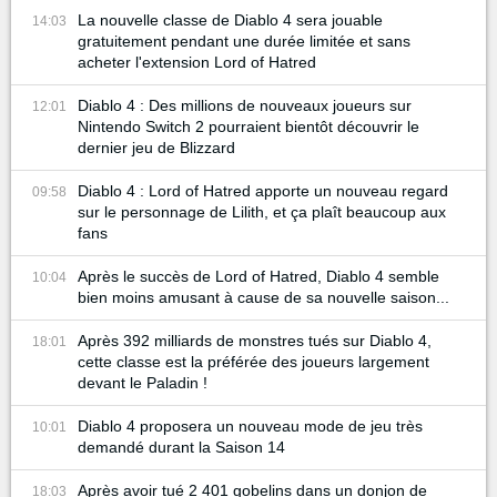
La nouvelle classe de Diablo 4 sera jouable
14:03
gratuitement pendant une durée limitée et sans
acheter l'extension Lord of Hatred
Diablo 4 : Des millions de nouveaux joueurs sur
12:01
Nintendo Switch 2 pourraient bientôt découvrir le
dernier jeu de Blizzard
Diablo 4 : Lord of Hatred apporte un nouveau regard
09:58
sur le personnage de Lilith, et ça plaît beaucoup aux
fans
Après le succès de Lord of Hatred, Diablo 4 semble
10:04
bien moins amusant à cause de sa nouvelle saison...
Après 392 milliards de monstres tués sur Diablo 4,
18:01
cette classe est la préférée des joueurs largement
devant le Paladin !
Diablo 4 proposera un nouveau mode de jeu très
10:01
demandé durant la Saison 14
Après avoir tué 2 401 gobelins dans un donjon de
18:03