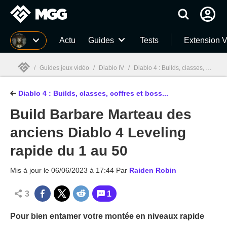
MGG
Actu
Guides
Tests
Extension V
/
Guides jeux vidéo
/
Diablo IV
/
Diablo 4 : Builds, classes, coffres et boss... guide complet !
Diablo 4 : Builds, classes, coffres et boss...
MGG

Build Barbare Marteau des
anciens Diablo 4 Leveling
rapide du 1 au 50
Mis à jour le
06/06/2023 à 17:44
Par
Raiden Robin
3
1
Pour bien entamer votre montée en niveaux rapide