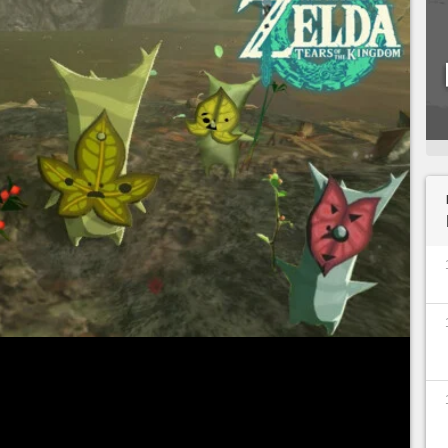
gus
à trouver dans tout Hyrule, les développeurs
m
n'ont évidemment imaginé que quelques types