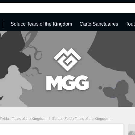
Soluce Tears of the Kingdom
Carte Sanctuaires
Tout
Zelda : Tears of the Kingdom
/
Soluce Zelda Tears of the Kingdom : Sanctuaire, tenues, quêtes... Guide complet à 100%