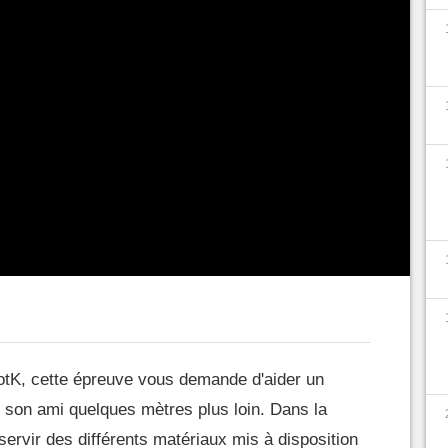
donc une dizaine d'énigmes qui vous permettront de
d'
agrandir votre inventaire
. Pour chacun des
dessous ce qu'il faut faire. N'oubliez pas que la
ermet de voir la position de chaque Korogu du jeu.
sez-vous du
Masque Korogu
le plus tôt possible
 savoir si l'une de ces créatures se cache dans
tK, cette épreuve vous demande d'aider un
e son ami quelques mètres plus loin. Dans la
 servir des différents matériaux mis à disposition