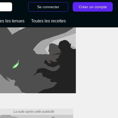
Se connecter
Créer un compte
es les tenues
Toutes les recettes
/
Toutes les énigmes de Korogu Zelda Tear