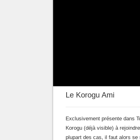
d'épreuves différentes. Il y a 
trouver les précieuses noix afin 
puzzles, nous vous décrivons ci-
carte interactive
, elle, vous p
Et avant de commencer, munis
: cela vous aidera grandement à
les environs.
Le Korogu Ami
Exclusivement présente dans To
Korogu (déjà visible) à rejoindr
plupart des cas, il faut alors se