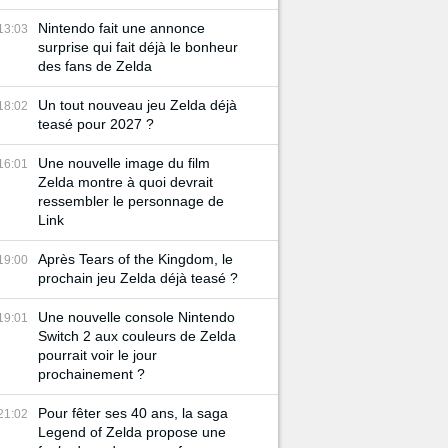
Nintendo fait une annonce
13:03
surprise qui fait déjà le bonheur
des fans de Zelda
Un tout nouveau jeu Zelda déjà
18:02
teasé pour 2027 ?
Une nouvelle image du film
16:01
Zelda montre à quoi devrait
ressembler le personnage de
Link
Après Tears of the Kingdom, le
19:00
prochain jeu Zelda déjà teasé ?
Une nouvelle console Nintendo
19:01
Switch 2 aux couleurs de Zelda
pourrait voir le jour
prochainement ?
Pour fêter ses 40 ans, la saga
21:02
Legend of Zelda propose une