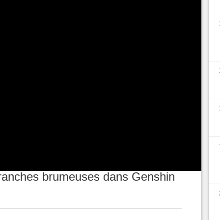
mpact
vous demanderont d'explorer certaines
 recherche d'objets. C'est le cas pour celui dont
qui vous emmènera à la recherche des branches
 préalable avoir fini la série de quêtes "
La fée
s pouvez découvrir nos guides ci-dessous.
ranches brumeuses dans Genshin