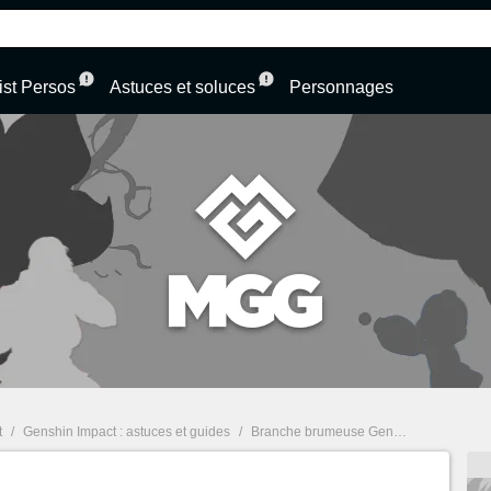
List Persos
Astuces et soluces
Personnages
t
/
Genshin Impact : astuces et guides
/
Branche brumeuse Genshin Impact : Où les trouver pour obtenir le succès "Demain, et demain, et demain !" ?