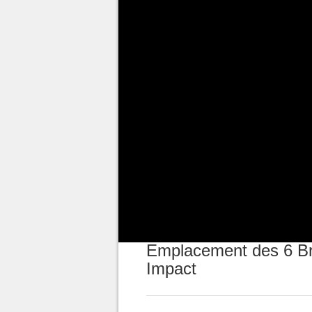
Certains succès de
Genshin I
régions du monde de Teyvat à la
nous vous parlons aujourd'hui 
brumeuses. Cependant, il faut au
sauvage d'Erinnyes
" dont vou
Partie 1
.
Partie 2
.
Partie 3
.
Emplacement des 6 B
Impact