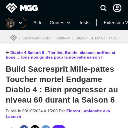
MGG
Actu
Guides
Tests
Extension V
/
Guides jeux vidéo
/
Diablo IV
/
Diablo 4 Saison 6 : Tier list, Builds, classes, coffres et boss... Tous nos guides pour la nouvelle saison !
Diablo 4 Saison 6 : Tier list, Builds, classes, coffres et
MGG

boss... Tous nos guides pour la nouvelle saison !
Build Sacresprit Mille-pattes
Toucher mortel Endgame
Diablo 4 : Bien progresser au
niveau 60 durant la Saison 6
Publié le
08/10/2024 à 15:00
Par
Florent Lablanche aka
Laerezh