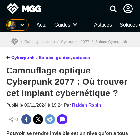
MGG
Actu
Guides
Astuces
Soluces 
/
Guides jeux vidéo
/
Cyberpunk 2077
/
Soluce Cyberpunk 2077 : Tous nos guides et astuces
Cyberpunk : Soluce, guides, astuces
MGG

Camouflage optique
Cyberpunk 2077 : Où trouver
cet implant cybernétique ?
Publié le
06/11/2024 à 19:24
Par
Raiden Robin
0
Pouvoir se rendre invisible est un rêve qu'on a tous