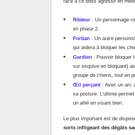
face à ce boss agressif en mêlé
Rôdeur
: Un personnage rob
en phase 2.
Forban
: Un autre personna
qui aidera à bloquer les chi
Gardien
: Pouvoir bloquer 
sur esquive en bloquant) ai
groupe de chiens, tout en p
Œil perçant
: Avec un arc ad
sa posture. L'ultime permet 
un allié en visant bien.
Le plus important est de dispose
sorts infligeant des dégâts sa