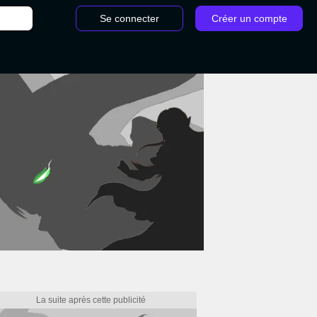
Se connecter
Créer un compte
Tricéphale Gladius Elden Ring Nightreign : Comment battre ce boss ?