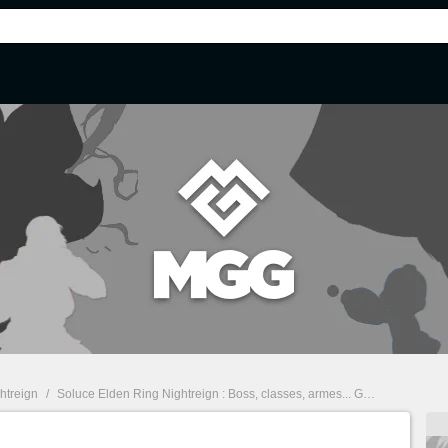
htreign
/
Soluce Elden Ring Nightreign : Boss, classes, armes... Guide complet
/