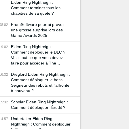
Elden Ring Nightreign :
Comment terminer tous les
chapitres de sa quête ?
FromSoftware pourrai prévoir
08:02
une grosse surprise lors des
Game Awards 2025
Elden Ring Nightreign :
19:02
Comment débloquer le DLC ?
Voici tout ce que vous devez
faire pour accéder à The
Forsaken Hollows
Dreglord Elden Ring Nightreign :
16:32
Comment débloquer le boss
Seigneur des rebuts et l'affronter
à nouveau ?
Scholar Elden Ring Nightreign :
15:32
Comment débloquer l’Érudit ?
Undertaker Elden Ring
14:57
Nightreign : Comment débloquer