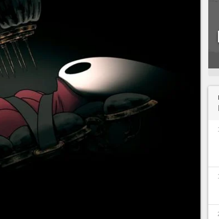
ire souffrir les joueurs, mais il parvient aussi à
it dans ce domaine est la série de quêtes du