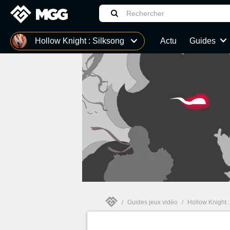
MGG
Hollow Knight : Silksong
Actu
Guides
Monster Hunter Stories 3 : Twisted Reflection
LEGO Batman : L'Héritage du Chevalier noir
Soluce complète Hollow Knight Silksong : Wiki, boss, enigmes, quêtes... Tous nos guides
Assassin's Creed Black Flag Resynced
/
Guides jeux vidéo
/
Hollow Knight :