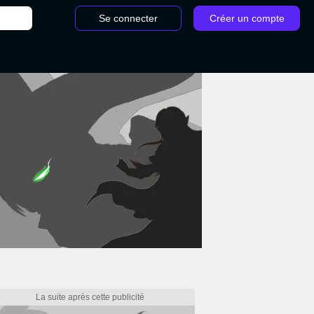
Se connecter
Créer un compte
/
Parasite Hollow Knight Silksong : Comment soigner la malédic