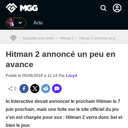
MGG
Actu
/
Actualités jeux vidéo
/
Hitman 2
/
Hitman 2 annoncé un peu en avance
Hitman 2 annoncé un peu en
MGG

avance
Publié le
05/06/2018 à 11:14
Par
Lloyd
0
Io Interactive devait annoncer le prochain Hitman le 7
juin prochain, mais une fuite sur le site officiel du jeu
s'en est chargée pour eux : Hitman 2 verra donc bel et
bien le jour.