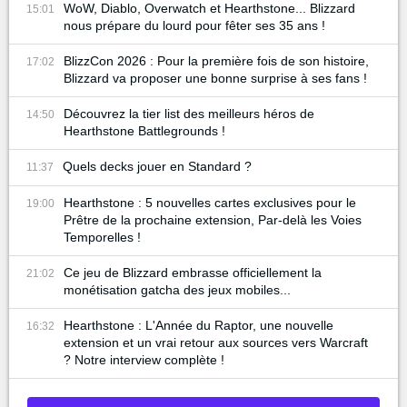
WoW, Diablo, Overwatch et Hearthstone... Blizzard
15:01
nous prépare du lourd pour fêter ses 35 ans !
BlizzCon 2026 : Pour la première fois de son histoire,
17:02
Blizzard va proposer une bonne surprise à ses fans !
Découvrez la tier list des meilleurs héros de
14:50
Hearthstone Battlegrounds !
Quels decks jouer en Standard ?
11:37
Hearthstone : 5 nouvelles cartes exclusives pour le
19:00
Prêtre de la prochaine extension, Par-delà les Voies
Temporelles !
Ce jeu de Blizzard embrasse officiellement la
21:02
monétisation gatcha des jeux mobiles...
Hearthstone : L'Année du Raptor, une nouvelle
16:32
extension et un vrai retour aux sources vers Warcraft
? Notre interview complète !