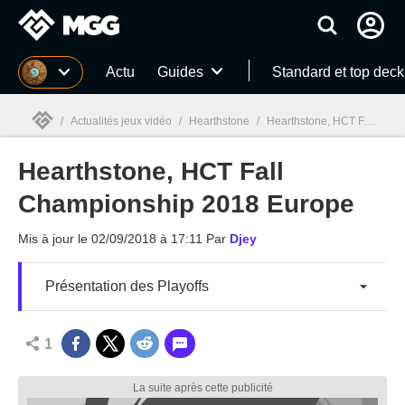
MGG
Actu
Guides
Standard et top deck
/
Actualités jeux vidéo
/
Hearthstone
/
Hearthstone, HCT Fall Championship 2018 Europe
Hearthstone, HCT Fall
MGG

Championship 2018 Europe
Mis à jour le
02/09/2018 à 17:11
Par
Djey
Présentation des Playoffs
1