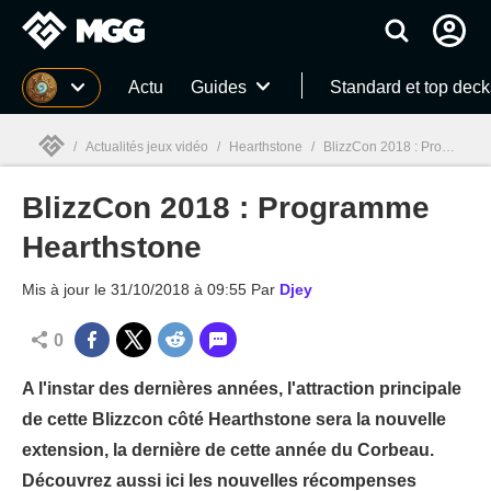
MGG
Actu
Guides
Standard et top deck
/
Actualités jeux vidéo
/
Hearthstone
/
BlizzCon 2018 : Programme Hearthstone
BlizzCon 2018 : Programme
MGG

Hearthstone
Mis à jour le
31/10/2018 à 09:55
Par
Djey
0
A l'instar des dernières années, l'attraction principale
de cette Blizzcon côté Hearthstone sera la nouvelle
extension, la dernière de cette année du Corbeau.
Découvrez aussi ici les nouvelles récompenses