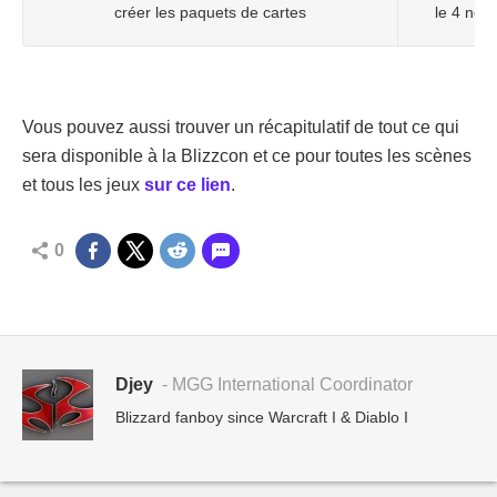
créer les paquets de cartes
le 4 nov
Vous pouvez aussi trouver un récapitulatif de tout ce qui
sera disponible à la Blizzcon et ce pour toutes les scènes
et tous les jeux
sur ce lien
.
0
Djey
- MGG International Coordinator
Blizzard fanboy since Warcraft I & Diablo I