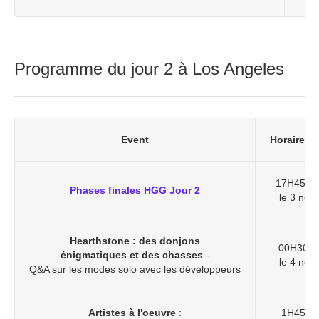
Programme du jour 2 à Los Angeles
Event
Horaires f
17H45 à
Phases finales HGG Jour 2
le 3 nov
Hearthstone : des donjons
00H30 à
énigmatiques et des chasses
-
le 4 nov
Q&A sur les modes solo avec les développeurs
Artistes à l'oeuvre
:
1H45 à