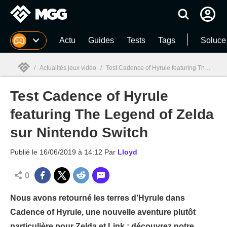
MGG
Actu
Guides
Tests
Tags
Soluce
/
Actualités jeux vidéo
/
Test Cadence of Hyrule featuring The Legend of Zelda sur Nintendo Switch
Test Cadence of Hyrule
MGG

featuring The Legend of Zelda
sur Nintendo Switch
Publié le
16/06/2019 à 14:12
Par
Lloyd
0
Nous avons retourné les terres d'Hyrule dans
Cadence of Hyrule, une nouvelle aventure plutôt
particulière pour Zelda et Link : découvrez notre