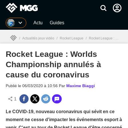
MGG
Actu
Guides
/
Actualités jeux vidéo
/
Rocket League
/
Rocket League : Worlds Championship annulés à cause du coronavirus
Rocket League : Worlds
MGG

Championship annulés à
cause du coronavirus
Publié le
06/03/2020 à 10:56
Par
Maxime Biaggi
1
Le COVID-19, nouveau coronavirus qui sévit en ce
moment ne cesse d'impacter les événements esport à
venir. C'est au tour de Rocket League d'être concerné