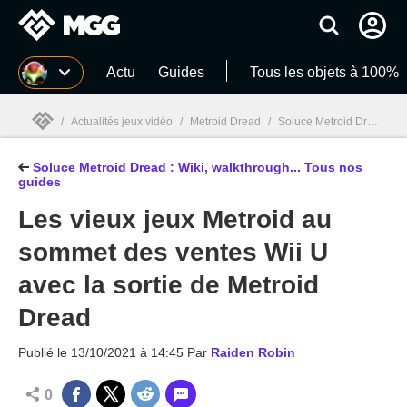
MGG
Actu
Guides
Tous les objets à 100%
/
Actualités jeux vidéo
/
Metroid Dread
/
Soluce Metroid Dread : Wiki, walkthrough... Tous nos guides
Soluce Metroid Dread : Wiki, walkthrough... Tous nos
MGG

guides
Les vieux jeux Metroid au
sommet des ventes Wii U
avec la sortie de Metroid
Dread
Publié le
13/10/2021 à 14:45
Par
Raiden Robin
0