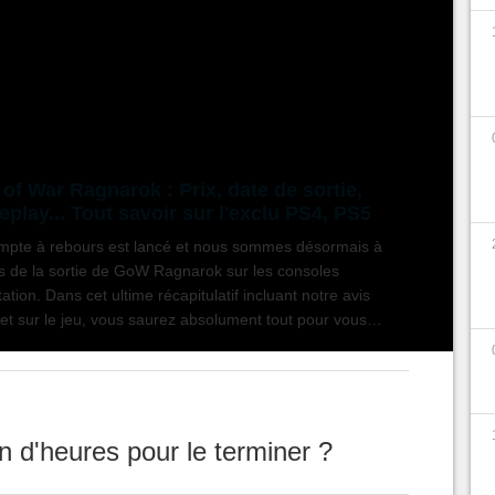
èrement quelques informations exclusives
cernant la durée de vie de l'exclusivité
cette fin d'année,
God of War Ragnarok.
of War Ragnarok : Prix, date de sortie,
play... Tout savoir sur l'exclu PS4, PS5
mpte à rebours est lancé et nous sommes désormais à
rs de la sortie de GoW Ragnarok sur les consoles
ation. Dans cet ultime récapitulatif incluant notre avis
et sur le jeu, vous saurez absolument tout pour vous
er au mieux à la bataille mythique qui vous attend.
 d'heures pour le terminer ?