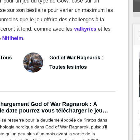
er pour un jeu du type de GoW, basé sur un
se sur son bestiaire pour varier un maximum les
nmoins que le jeu offrira des challenges à la
nceront à fond, comme avec les
valkyries
et les
e
Niflheim
.
 Tous
God of War Ragnarok :
Toutes les infos
hargement God of War Ragnarok : A
le date pourrez-vous télécharger le jeu
PS4 et PS5 ?
u se resserre pour la deuxième épopée de Kratos dans
thologie nordique dans God of War Ragnarok, puisqu'il
te qu'un peu plus d'un mois avant la sortie de la