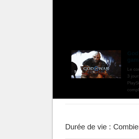
Insider Gaming
balance réguli
intéressantes, dont celle-ci, con
PlayStation la plus attendue de 
God 
game
Le co
3 jou
PlaySt
compl
prépar
Durée de vie : Combien