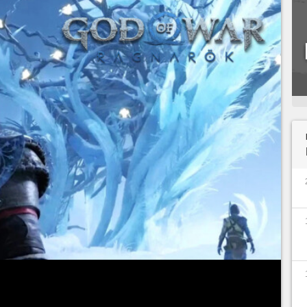
 sujet d'
un nouveau modèle de PS5
, le site