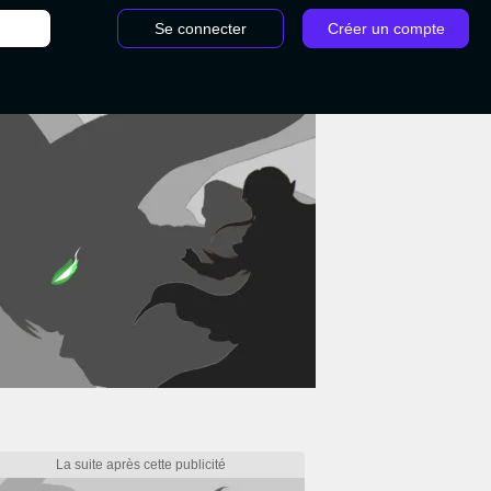
Se connecter
Créer un compte
/
La durée de vie de God of War Ragnarok détaillée : Combien d'heures pour finir 