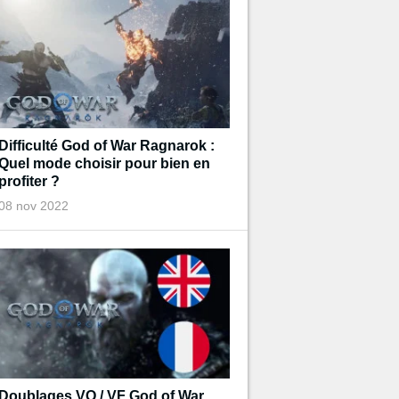
Difficulté God of War Ragnarok :
Quel mode choisir pour bien en
profiter ?
08 nov 2022
Doublages VO / VF God of War