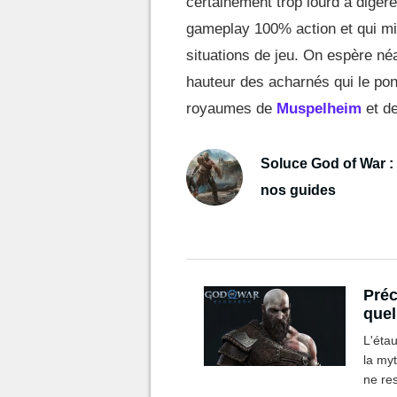
certainement trop lourd à digér
gameplay 100% action et qui mi
situations de jeu. On espère néa
hauteur des acharnés qui le po
royaumes de
Muspelheim
et d
Soluce God of War :
nos guides
Préc
quel
sur 
L'éta
la my
ne res