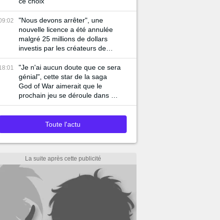
ce choix
"Nous devons arrêter", une
09:02
nouvelle licence a été annulée
malgré 25 millions de dollars
investis par les créateurs de
God of War...
"Je n'ai aucun doute que ce sera
18:01
génial", cette star de la saga
God of War aimerait que le
prochain jeu se déroule dans ce
pays
Toute l'actu