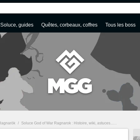
Soluce, guides
Quêtes, corbeaux, coffres
Tous les boss
Ragnarök
/
Soluce God of War Ragnarok : Histoire, wiki, astuces... Guide complet