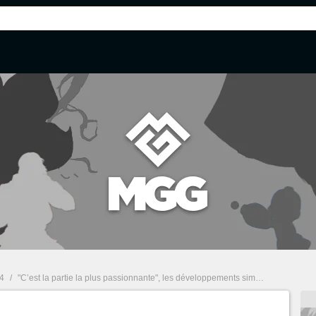
 4
/
"C’est la partie la plus passionnante", les développements simultanés de The Witcher 4 et Cyberpunk 2 sont en réalité une aubaine pour CD Projekt