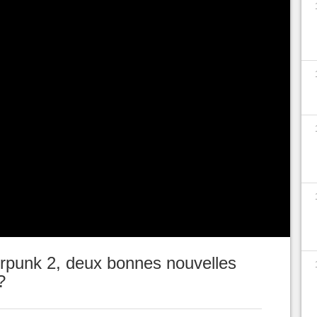
 n'ont pas de quoi s'ennuyer en ce moment, avec
yberpunk 2
dans les années à venir. La
 dévoilée plus en détails il y a quelques jours au
 Unreal Engine.
Nous avons pu apercevoir un
interagit avec les PNJ et tente de continuer sa
est donc plus qu'encourageant, tout comme celui
sormais en phase de pre-production !
Il
 soient très heureux de la cohésion de ces
jekt RED s'est récemment exprimé sur la
rpunk 2, deux bonnes nouvelles
?