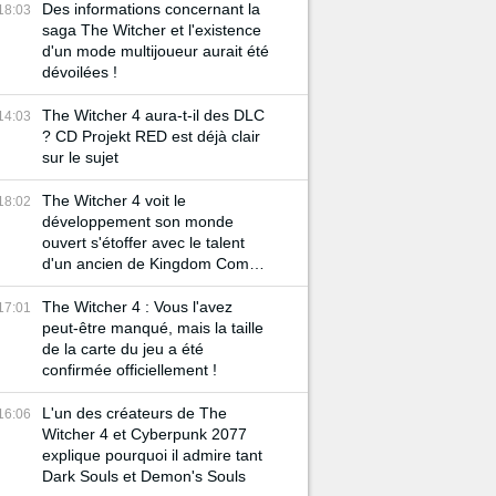
Des informations concernant la
18:03
saga The Witcher et l'existence
d'un mode multijoueur aurait été
dévoilées !
The Witcher 4 aura-t-il des DLC
14:03
? CD Projekt RED est déjà clair
sur le sujet
The Witcher 4 voit le
18:02
développement son monde
ouvert s'étoffer avec le talent
d'un ancien de Kingdom Come
Deliverance 2
The Witcher 4 : Vous l'avez
17:01
peut-être manqué, mais la taille
de la carte du jeu a été
confirmée officiellement !
L'un des créateurs de The
16:06
Witcher 4 et Cyberpunk 2077
explique pourquoi il admire tant
Dark Souls et Demon's Souls