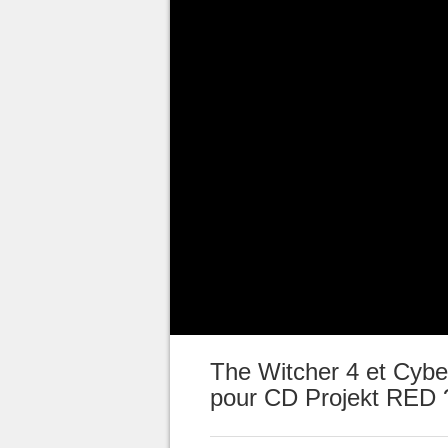
Les équipes de CD Projekt RED
l'arrivée de
The Witcher 4
et
C
prochaine aventure de Ciri s'est
cours
d'un événement en ligne
village vivant, dans lequel Ciri 
quête. L'avancement du projet 
de Cyberpunk 2,
qui serait dé
semblerait que les développeurs
projets, et
le co-PDG de CD Pro
situation.
The Witcher 4 et Cybe
pour CD Projekt RED 