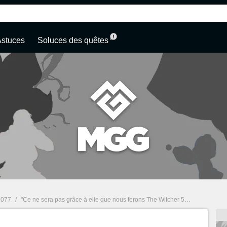
Astuces
Soluces des quêtes
2077
/
"Ce ne sera pas grâce à elle que nous ferons The Witcher 5", le patron de Cyberpunk 2 et The Witcher 4 revient sur la polémique autour de l'IA dans les jeux vidéo