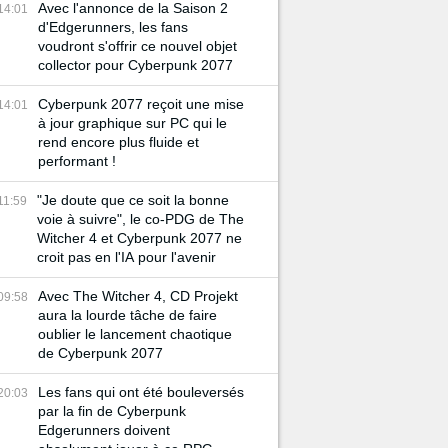
Avec l'annonce de la Saison 2
14:01
d'Edgerunners, les fans
voudront s'offrir ce nouvel objet
collector pour Cyberpunk 2077
Cyberpunk 2077 reçoit une mise
14:01
à jour graphique sur PC qui le
rend encore plus fluide et
performant !
"Je doute que ce soit la bonne
11:59
voie à suivre", le co-PDG de The
Witcher 4 et Cyberpunk 2077 ne
croit pas en l'IA pour l'avenir
Avec The Witcher 4, CD Projekt
09:58
aura la lourde tâche de faire
oublier le lancement chaotique
de Cyberpunk 2077
Les fans qui ont été bouleversés
20:03
par la fin de Cyberpunk
Edgerunners doivent