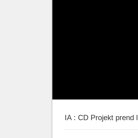
Lors d’une récente communicati
PDG de CD Projekt, a abordé l
artificielle dans le développe
impact sur les studios AAA en 
Witcher 4 ou Cyberpunk 2.
Alors que l’industrie est en ple
secteur ont évoqué le potentiel 
talents humains,
Nowakowski ad
affirmant que l’IA ne pourra 
grands jeux par elle-même.
IA : CD Projekt prend 