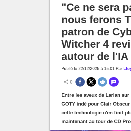
MGG

"Ce ne sera p
nous ferons T
patron de Cyb
Witcher 4 rev
autour de l'IA
Publié le
22/12/2025 à 15:01
Par
Llo
0
Entre les aveux de Larian sur l
GOTY indé pour Clair Obscur E
cette technologie n'en finit pl
maintenant au tour de CD Proj