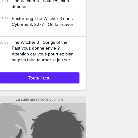
The Witcher 3 : Astuces, bien
17:31
débuter
Easter-egg The Witcher 3 dans
17:28
Cyberpunk 2077 : Où le trouver
?
The Witcher 3 : Songs of the
16:03
Past vous donne envie ?
Attention car vous pourriez bien
ne plus faire tourner le jeu sur
votre PC
Toute l'actu