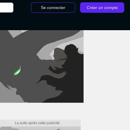
Se connecter
Créer un compte
ès populaire sera de retour dans Witcher 3 Songs of the Past : du contenu pour le 