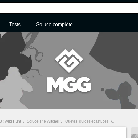
Tests
Soluce complète
3 : Wild Hunt
/
Soluce The Witcher 3 : Quêtes, guides et astuces
/
Ce mini jeu tr