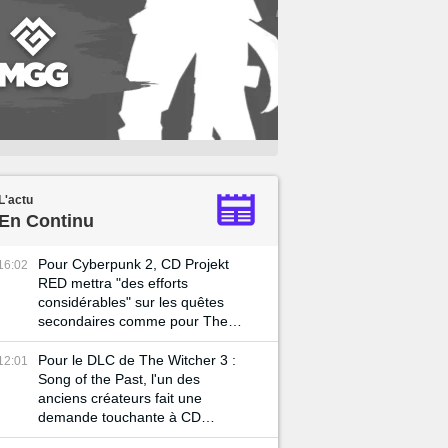
L'actu
En Continu
Pour Cyberpunk 2, CD Projekt
16:02
RED mettra "des efforts
considérables" sur les quêtes
secondaires comme pour The
Witcher 3
Pour le DLC de The Witcher 3 :
12:01
Song of the Past, l'un des
anciens créateurs fait une
demande touchante à CD
Projekt RED