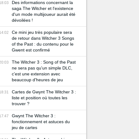
Des informations concernant la
18:03
saga The Witcher et l'existence
d'un mode multijoueur aurait été
dévoilées !
Ce mini jeu très populaire sera
14:02
de retour dans Witcher 3 Songs
of the Past : du contenu pour le
Gwent est confirmé
The Witcher 3 : Song of the Past
20:03
ne sera pas qu'un simple DLC,
c'est une extension avec
beaucoup d'heures de jeu
Cartes de Gwynt The Witcher 3 :
18:31
liste et position où toutes les
trouver ?
Gwynt The Witcher 3 :
17:47
fonctionnement et astuces du
jeu de cartes