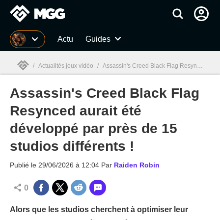
MGG
Actu
Guides
/
Actualités jeux vidéo
/
Assassin's Creed Black Flag Resynced
/
A
Assassin's Creed Black Flag
MGG

Resynced aurait été
développé par près de 15
studios différents !
Publié le
29/06/2026 à 12:04
Par
Raiden Robin
0
Alors que les studios cherchent à optimiser leur