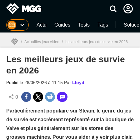
MGG
Actu
Guides
Tests
Tags
Soluce
/
Actualités jeux vidéo
/
Les meilleurs jeux de survie en 2026
Les meilleurs jeux de survie
MGG

en 2026
Publié le
28/06/2026 à 11:15
Par
Lloyd
0
Particulièrement populaire sur Steam, le genre du jeu
de survie est sacrément représenté sur la boutique de
Valve et plus généralement sur les stores des
grosses machines. Pour vous aider à y voir plus clair,