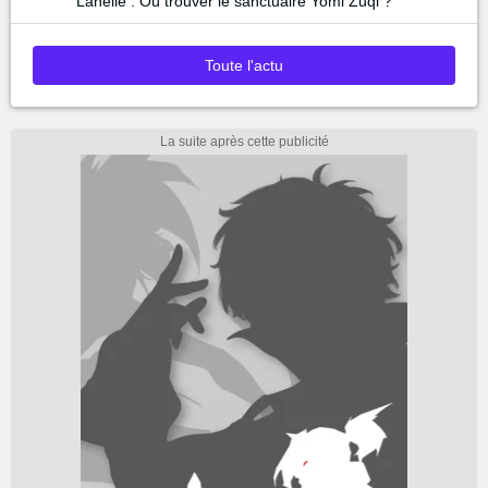
Lanelle : Où trouver le sanctuaire Yomi Zuqi ?
Toute l'actu