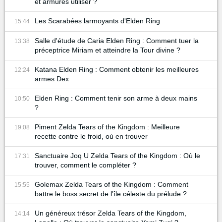
et armures utiliser ?
Les Scarabées larmoyants d'Elden Ring
15:44
Salle d'étude de Caria Elden Ring : Comment tuer la
13:38
préceptrice Miriam et atteindre la Tour divine ?
Katana Elden Ring : Comment obtenir les meilleures
12:24
armes Dex
Elden Ring : Comment tenir son arme à deux mains
10:50
?
Piment Zelda Tears of the Kingdom : Meilleure
19:08
recette contre le froid, où en trouver
Sanctuaire Joq U Zelda Tears of the Kingdom : Où le
17:31
trouver, comment le compléter ?
Golemax Zelda Tears of the Kingdom : Comment
15:55
battre le boss secret de l'île céleste du prélude ?
Un généreux trésor Zelda Tears of the Kingdom,
14:14