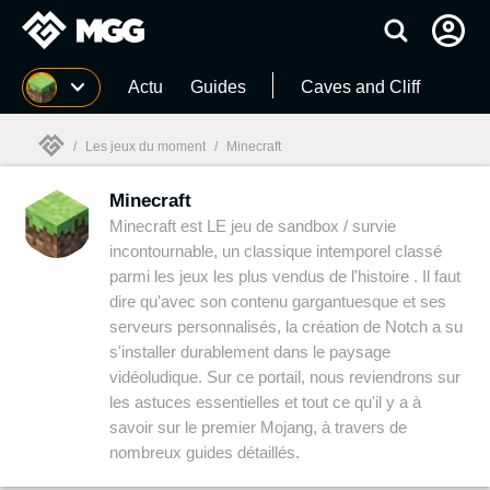
MGG
Actu
Guides
Caves and Cliff
/
Les jeux du moment
/
Minecraft
Minecraft
MGG

Minecraft est LE jeu de sandbox / survie
incontournable, un classique intemporel classé
parmi les jeux les plus vendus de l'histoire . Il faut
dire qu'avec son contenu gargantuesque et ses
serveurs personnalisés, la création de Notch a su
s'installer durablement dans le paysage
vidéoludique. Sur ce portail, nous reviendrons sur
les astuces essentielles et tout ce qu'il y a à
savoir sur le premier Mojang, à travers de
nombreux guides détaillés.