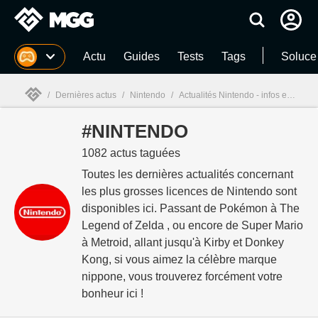
MGG
Actu
Guides
Tests
Tags
Soluce
/
Dernières actus
/
Nintendo
/
Actualités Nintendo - infos et actualités - page 38
#NINTENDO
MGG

1082 actus taguées
Toutes les dernières actualités concernant
les plus grosses licences de Nintendo sont
disponibles ici. Passant de Pokémon à The
Legend of Zelda , ou encore de Super Mario
à Metroid, allant jusqu'à Kirby et Donkey
Kong, si vous aimez la célèbre marque
nippone, vous trouverez forcément votre
bonheur ici !