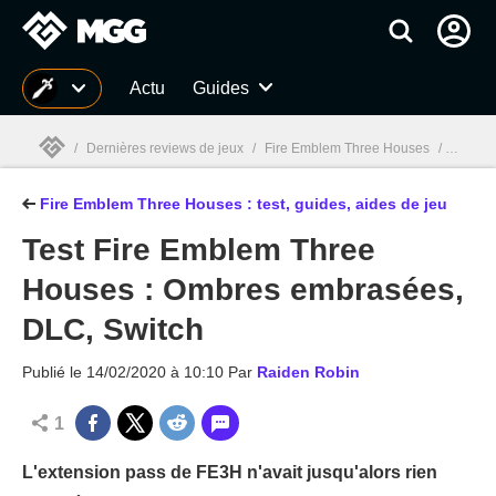
MGG
Actu
Guides
/
Dernières reviews de jeux
/
Fire Emblem Three Houses
/
Fire Em
Fire Emblem Three Houses : test, guides, aides de jeu
MGG

Test Fire Emblem Three
Houses : Ombres embrasées,
DLC, Switch
Publié le
14/02/2020 à 10:10
Par
Raiden Robin
1
L'extension pass de FE3H n'avait jusqu'alors rien