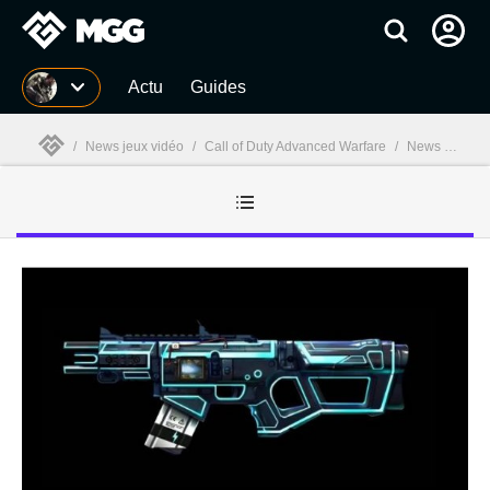
MGG
Actu
Guides
/
News jeux vidéo
/
Call of Duty Advanced Warfare
/
News Call of Duty Advanced Warfare
MGG
