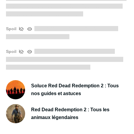
n'y a rien que vous puissiez y faire. Cependant, sa mort
va changer en fonction de vos choix.
Honorable : Dutch et Micah partent et le
Spoil
laissent mourir de sa maladie.
Déshonorable : Micah tue Arthur, vous
Spoil
prenez alors le contrôle de John Marston (de Red Dead
Redemption) pour la suite de l'épilogue.
Soluce Red Dead Redemption 2 : Tous
nos guides et astuces
Red Dead Redemption 2 : Tous les
animaux légendaires