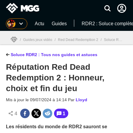
MGG
Actu
Guides
RDR2 : Soluce complèt
/
Guides jeux vidéo
/
Red Dead Redemption 2
/
Soluce Red Dead Redemption 2 : Armes, carte, codes de triche... Guide complet
Soluce RDR2 : Tous nos guides et astuces
MGG

Réputation Red Dead
Redemption 2 : Honneur,
choix et fin du jeu
Mis à jour le
09/07/2024 à 14:14
Par
Lloyd
4
1
Les résidents du monde de RDR2 sauront se