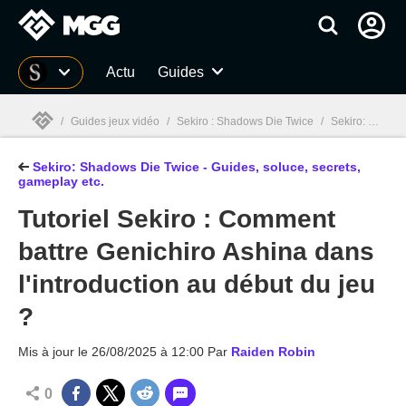
MGG
Actu
Guides
/
Guides jeux vidéo
/
Sekiro : Shadows Die Twice
/
Sekiro: Shadows Die Twice - Guide, boss, soluce complète, secrets
Sekiro: Shadows Die Twice - Guides, soluce, secrets,
MGG

gameplay etc.
Tutoriel Sekiro : Comment
battre Genichiro Ashina dans
l'introduction au début du jeu
?
Mis à jour le
26/08/2025 à 12:00
Par
Raiden Robin
0