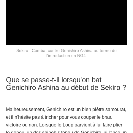
Sekiro : Combat contre Genishiro Ashina au terme de
l'introduction en NG4.
Que se passe-t-il lorsqu'on bat
Genichiro Ashina au début de Sekiro ?
Malheureusement, Genichiro est un bien piètre samouraï,
et il n'hésite pas à tricher pour vous couper le bras,
victoire ou non. Lorsque le Loup parvient à lui faire plier
le genou, un des shinobis tengu de Genichiro lui lance un