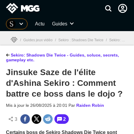
MGG
Actu
Guides
/
Guides jeux vidéo
/
Sekiro : Shadows Die Twice
/
Sekiro: Shadows Die Twice - Guide, boss, soluce complète, secrets
Sekiro: Shadows Die Twice - Guides, soluce, secrets,
MGG

gameplay etc.
Jinsuke Saze de l'élite
d'Ashina Sekiro : Comment
battre ce boss dans le dojo ?
Mis à jour le
26/08/2025 à 20:01
Par
Raiden Robin
3
2
Certains boss de Sekiro Shadows Die Twice sont