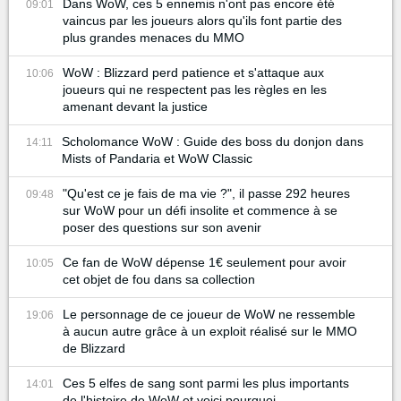
Dans WoW, ces 5 ennemis n'ont pas encore été
09:01
vaincus par les joueurs alors qu'ils font partie des
plus grandes menaces du MMO
WoW : Blizzard perd patience et s'attaque aux
10:06
joueurs qui ne respectent pas les règles en les
amenant devant la justice
Scholomance WoW : Guide des boss du donjon dans
14:11
Mists of Pandaria et WoW Classic
"Qu'est ce je fais de ma vie ?", il passe 292 heures
09:48
sur WoW pour un défi insolite et commence à se
poser des questions sur son avenir
Ce fan de WoW dépense 1€ seulement pour avoir
10:05
cet objet de fou dans sa collection
Le personnage de ce joueur de WoW ne ressemble
19:06
à aucun autre grâce à un exploit réalisé sur le MMO
de Blizzard
Ces 5 elfes de sang sont parmi les plus importants
14:01
de l'histoire de WoW et voici pourquoi