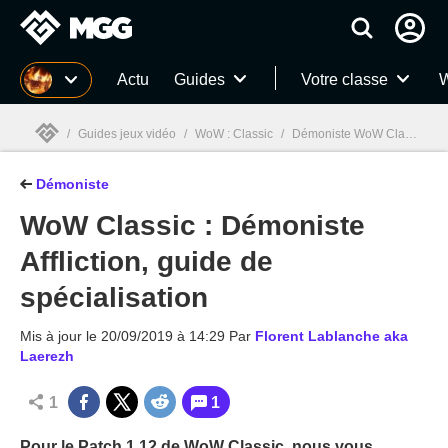
MGG
Actu
Guides
Votre classe
W
/
Guides jeux vidéo
/
WoW : Classic
/
Démoniste WoW Classic
/
Démoniste
MGG

WoW Classic : Démoniste
Affliction, guide de
spécialisation
Mis à jour le
20/09/2019 à 14:29
Par
Florent Lablanche aka
Laerezh
1
1
Pour le Patch 1.12 de WoW Classic, nous vous