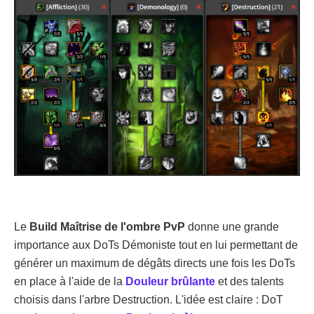
Le
Build Maîtrise de l'ombre PvP
donne une grande
importance aux DoTs Démoniste tout en lui permettant de
générer un maximum de dégâts directs une fois les DoTs
en place à l'aide de la
Douleur brûlante
et des talents
choisis dans l'arbre Destruction. L'idée est claire : DoT