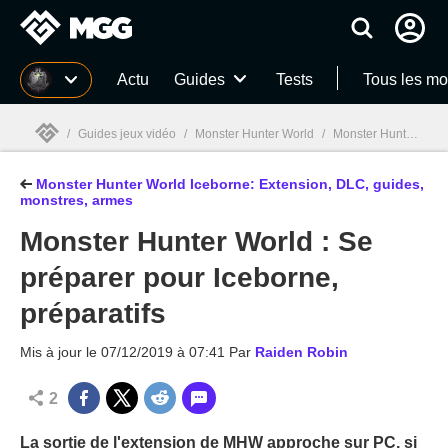
MGG
Actu
Guides
Tests
Tous les mo
/
Guides jeux vidéo
/
Monster Hunter World
/
Monster Hunter World Iceborne: Extension, DLC, monstres, armes, guides
Monster Hunter World Iceborne: Extension, DLC, guides,
MGG

monstres, armes
Monster Hunter World : Se
préparer pour Iceborne,
préparatifs
Mis à jour le
07/12/2019 à 07:41
Par
Raiden Robin
2
La sortie de l'extension de MHW approche sur PC, si