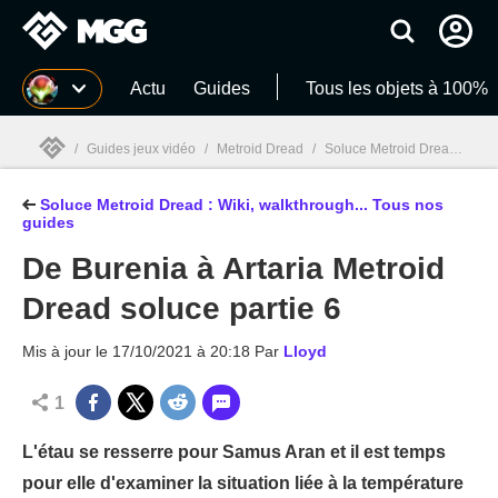
MGG
Actu
Guides
Tous les objets à 100%
/
Guides jeux vidéo
/
Metroid Dread
/
Soluce Metroid Dread : Wiki, walkthrough... Tous nos guides
Soluce Metroid Dread : Wiki, walkthrough... Tous nos
MGG

guides
De Burenia à Artaria Metroid
Dread soluce partie 6
Mis à jour le
17/10/2021 à 20:18
Par
Lloyd
1
L'étau se resserre pour Samus Aran et il est temps
pour elle d'examiner la situation liée à la température