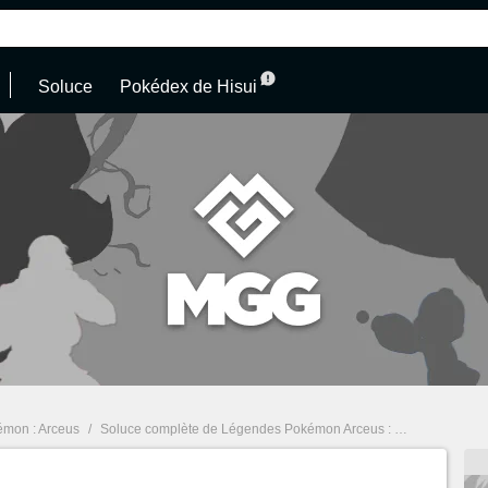
Soluce
Pokédex de Hisui
mon : Arceus
/
Soluce complète de Légendes Pokémon Arceus : guides et astuces à Hisui