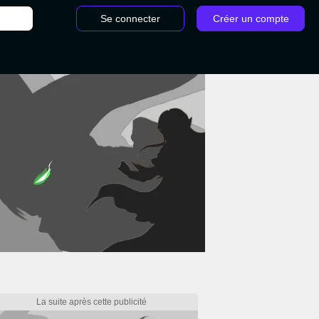
Se connecter
Créer un compte
/
End Game Pokémon Arceus : la fin du scénario pas à pas