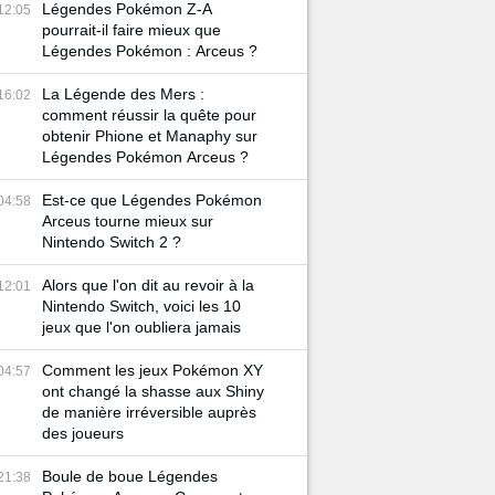
Légendes Pokémon Z-A
12:05
pourrait-il faire mieux que
Légendes Pokémon : Arceus ?
La Légende des Mers :
16:02
comment réussir la quête pour
obtenir Phione et Manaphy sur
Légendes Pokémon Arceus ?
Est-ce que Légendes Pokémon
04:58
Arceus tourne mieux sur
Nintendo Switch 2 ?
Alors que l'on dit au revoir à la
12:01
Nintendo Switch, voici les 10
jeux que l'on oubliera jamais
Comment les jeux Pokémon XY
04:57
ont changé la shasse aux Shiny
de manière irréversible auprès
des joueurs
Boule de boue Légendes
21:38