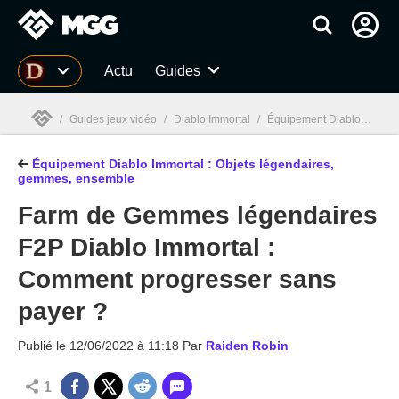
MGG
Actu
Guides
/
Guides jeux vidéo
/
Diablo Immortal
/
Équipement Diablo Immortal : Objets légendaires, gemmes, ensemble
Équipement Diablo Immortal : Objets légendaires,
MGG

gemmes, ensemble
Farm de Gemmes légendaires
F2P Diablo Immortal :
Comment progresser sans
payer ?
Publié le
12/06/2022 à 11:18
Par
Raiden Robin
1