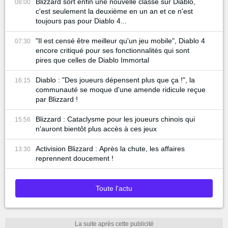
Blizzard sort enfin une nouvelle classe sur Diablo,
08:00
c'est seulement la deuxième en un an et ce n'est
toujours pas pour Diablo 4...
"Il est censé être meilleur qu'un jeu mobile", Diablo 4
07:30
encore critiqué pour ses fonctionnalités qui sont
pires que celles de Diablo Immortal
Diablo : "Des joueurs dépensent plus que ça !", la
16:15
communauté se moque d'une amende ridicule reçue
par Blizzard !
Blizzard : Cataclysme pour les joueurs chinois qui
15:56
n'auront bientôt plus accès à ces jeux
Activision Blizzard : Après la chute, les affaires
13:30
reprennent doucement !
Toute l'actu