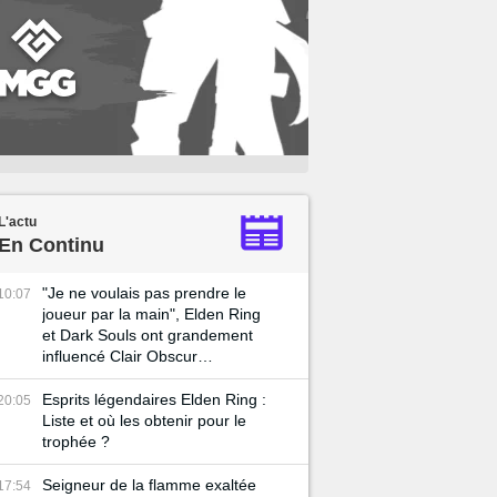
L'actu
En Continu
"Je ne voulais pas prendre le
10:07
joueur par la main", Elden Ring
et Dark Souls ont grandement
influencé Clair Obscur
Expedition 33
Esprits légendaires Elden Ring :
20:05
Liste et où les obtenir pour le
trophée ?
Seigneur de la flamme exaltée
17:54