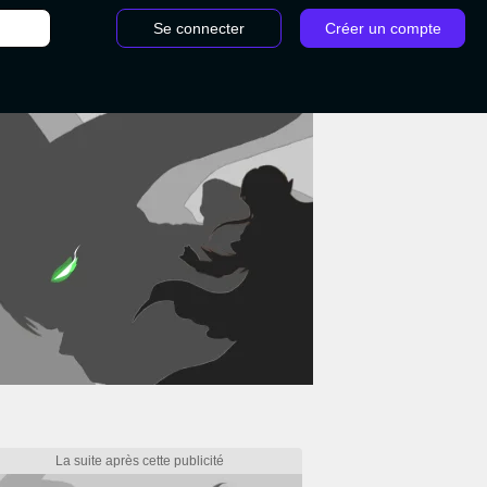
Se connecter
Créer un compte
it Elden Ring : où en obtenir et comment l'utiliser ?