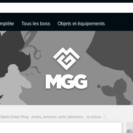
mplète
Tous les boss
Objets et équipements
Objets Elden Ring : armes, armures, sorts, talismans... la soluce
/
Entraves de Marg