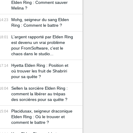
Elden Ring : Comment sauver
Melina ?
Mohg, seigneur du sang Elden
14:23
Ring : Comment le battre ?
L'argent rapporté par Elden Ring
18:01
est devenu un vrai problème
pour FromSoftware, c'est le
chaos dans le studio...
Hyetta Elden Ring : Position et
17:14
où trouver les fruit de Shabriri
pour sa quête ?
Sellen la sorcière Elden Ring :
16:04
comment la libérer au trépas
des sorcières pour sa quête ?
Placidusax, seigneur draconique
15:04
Elden Ring : Où le trouver et
comment le battre ?