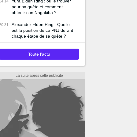
Yura Elden Ring : où le trouver
14:14
pour sa quête et comment
obtenir son Nagakiba ?
Alexander Elden Ring : Quelle
20:31
est la position de ce PNJ durant
chaque étape de sa quête ?
Toute l'actu