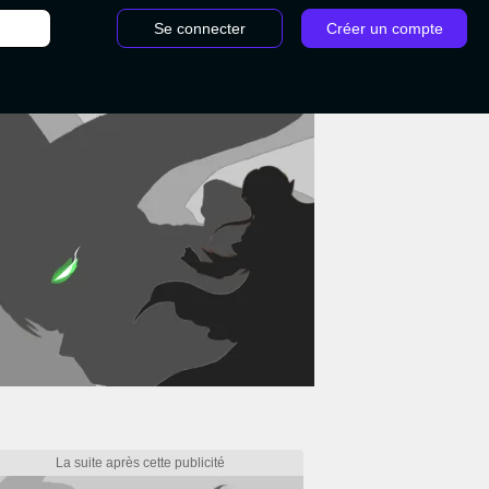
Se connecter
Créer un compte
g : marchand, quêtes, où le trouver ?