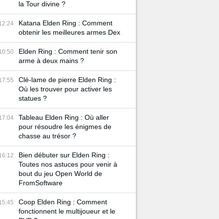
la Tour divine ?
Katana Elden Ring : Comment
12:24
obtenir les meilleures armes Dex
Elden Ring : Comment tenir son
10:50
arme à deux mains ?
Clé-lame de pierre Elden Ring :
17:55
Où les trouver pour activer les
statues ?
Tableau Elden Ring : Où aller
17:04
pour résoudre les énigmes de
chasse au trésor ?
Bien débuter sur Elden Ring :
16:12
Toutes nos astuces pour venir à
bout du jeu Open World de
FromSoftware
Coop Elden Ring : Comment
15:45
fonctionnent le multijoueur et le