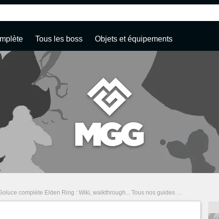
mplète
Tous les boss
Objets et équipements
Soluce complète Elden Ring : Wiki, walkthrough... Tous nos guides
/
Pat Elden Rin