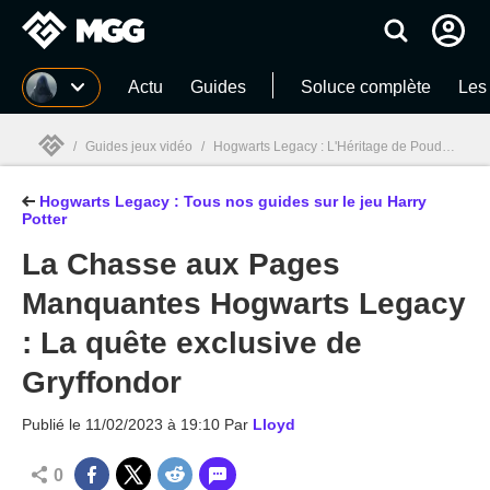
MGG
Actu
Guides
Soluce complète
Les
/
Guides jeux vidéo
/
Hogwarts Legacy : L'Héritage de Poudlard
/
Hogwarts Legacy : Tous nos guides sur le jeu Harry
MGG

Potter
La Chasse aux Pages
Manquantes Hogwarts Legacy
: La quête exclusive de
Gryffondor
Publié le
11/02/2023 à 19:10
Par
Lloyd
0