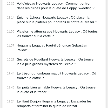
Vol d'oiseau Hogwarts Legacy : Comment entrer
15:35
dans les ruines pour la quête de Poppy Sweeting ?
Énigme Échecs Hogwarts Legacy : Où placer la
13:14
pièce sur le plateau pour obtenir le coffre au trésor ?
Plateforme atterrissage Hogwarts Legacy : Où toutes
11:50
les trouver sur la carte ?
Hogwarts Legacy : Faut-il dénoncer Sebastian
11:07
Pallow ?
Secrets de Poudlard Hogwarts Legacy : Où trouver
10:27
les 3 plus grands mystères de l'école ?
Le trésor du tombeau maudit Hogwarts Legacy : Où
17:44
trouver le coffre ?
Un puits bien aimable Hogwarts Legacy : Où trouver
13:46
la quête et le trésor ?
Le Haut Donjon Hogwarts Legacy : Escalader les
12:24
remparts et terminer la quête de Natsai