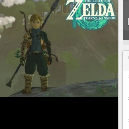
sive d'Hyrule, vous tomberez forcément sur des
 en paille qui fume : ce sont des relais ! Le