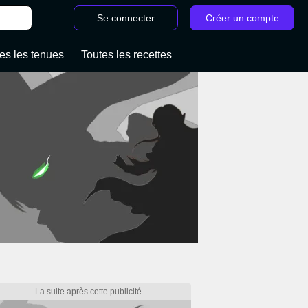
Se connecter
Créer un compte
es les tenues
Toutes les recettes
/
Relais Zelda Tears of the Kingdom : 10 c