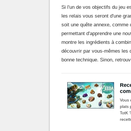
Si l'un de vos objectifs du jeu 
les relais vous seront d'une gr
soit une quête annexe, comme c
permettant d'apprendre une nouvel
montre les ingrédients à combine
découvrir par vous-mêmes les d
bonne technique. Sinon, retrouv
Rece
comp
les 
Vous 
plats 
TotK ?
recett
possib