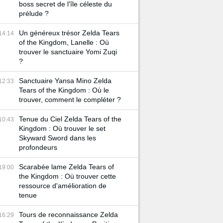
boss secret de l'île céleste du
prélude ?
Un généreux trésor Zelda Tears
14:14
of the Kingdom, Lanelle : Où
trouver le sanctuaire Yomi Zuqi
?
Sanctuaire Yansa Mino Zelda
12:33
Tears of the Kingdom : Où le
trouver, comment le compléter ?
Tenue du Ciel Zelda Tears of the
10:43
Kingdom : Où trouver le set
Skyward Sword dans les
profondeurs
Scarabée lame Zelda Tears of
19:00
the Kingdom : Où trouver cette
ressource d'amélioration de
tenue
Tours de reconnaissance Zelda
16:29