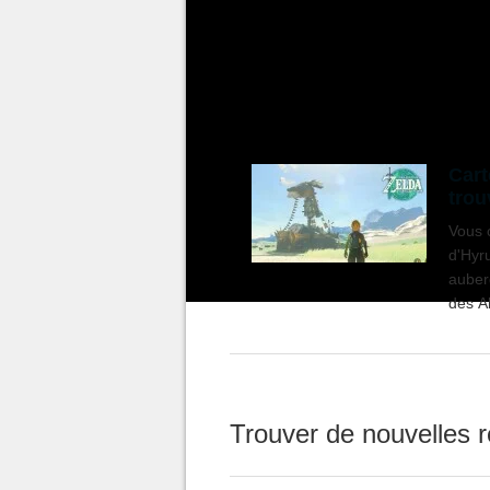
gérant vous expliquera alors qu'
quelques
rubis
, mais aussi d'y
seules raisons d'y passer du 
Cart
trou
mon
Vous c
d'Hyru
auberg
des A
Gémin
Trouver de nouvelles r