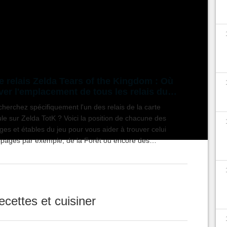
il est possible d'y passer la nuit, moyennant
 enregistrer vos chevaux. Mais ce ne sont pas les
temps dans
Zelda Tears of the Kingdom
.
e relais Zelda Tears of the Kingdom : Où
ver l'emplacement de tous les relais du
de ouvert ?
herchez spécifiquement l'un des relais de la carte
le sur Zelda TotK ? Voici la position de chacune des
es et étables du jeu pour vous aider à trouver celui
lpages par exemple, de la Forêt ou encore des
és.
ecettes et cuisiner