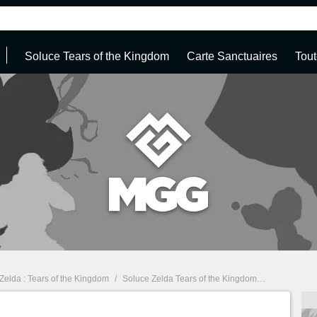
Soluce Tears of the Kingdom
Carte Sanctuaires
Tout
Zelda : Tears of the Kingdom
/
Soluce Zelda Tears of the Kingdom : Sanctuaire, tenues, quêtes... Guide complet à 100%