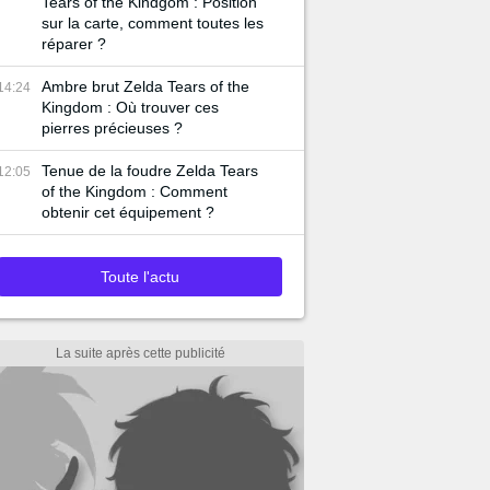
Tears of the Kindgom : Position
sur la carte, comment toutes les
réparer ?
Ambre brut Zelda Tears of the
14:24
Kingdom : Où trouver ces
pierres précieuses ?
Tenue de la foudre Zelda Tears
12:05
of the Kingdom : Comment
obtenir cet équipement ?
Toute l'actu