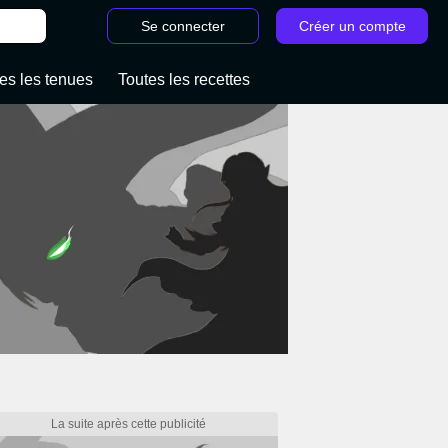
Se connecter
Créer un compte
es les tenues
Toutes les recettes
/
Les gourmets n'arrivent pas Zelda Tears