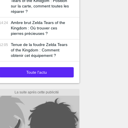
Tears of the Kindgom : Position
sur la carte, comment toutes les
réparer ?
Ambre brut Zelda Tears of the
14:24
Kingdom : Où trouver ces
pierres précieuses ?
Tenue de la foudre Zelda Tears
12:05
of the Kingdom : Comment
obtenir cet équipement ?
Toute l'actu