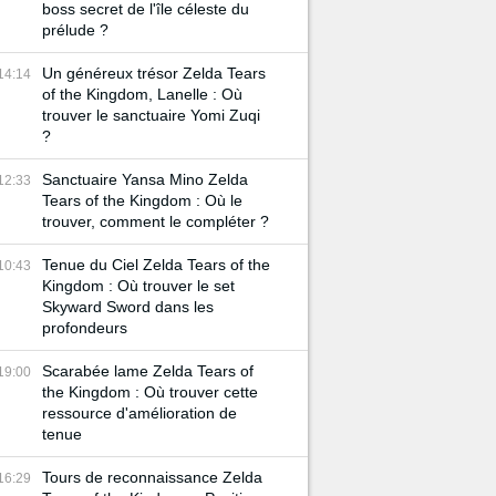
boss secret de l'île céleste du
prélude ?
Un généreux trésor Zelda Tears
14:14
of the Kingdom, Lanelle : Où
trouver le sanctuaire Yomi Zuqi
?
Sanctuaire Yansa Mino Zelda
12:33
Tears of the Kingdom : Où le
trouver, comment le compléter ?
Tenue du Ciel Zelda Tears of the
10:43
Kingdom : Où trouver le set
Skyward Sword dans les
profondeurs
Scarabée lame Zelda Tears of
19:00
the Kingdom : Où trouver cette
ressource d'amélioration de
tenue
Tours de reconnaissance Zelda
16:29