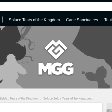
Soluce Tears of the Kingdom
Carte Sanctuaires
Tout
Zelda : Tears of the Kingdom
/
Soluce Zelda Tears of the Kingdom : Sanctuaire, tenues, quêtes... Guide complet à 100%