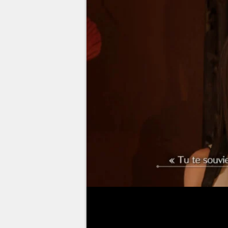
Le
chapitre 4
de
Final Fantasy