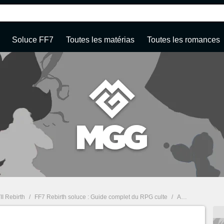
Soluce FF7
Toutes les matérias
Toutes les romances
II Rebirth
/
FF7 Rebirth soluce : Guide complet du RPG culte
/
Affinité Junon FF7 Rebirth : Meilleurs choix de dialogues au chapitre 4