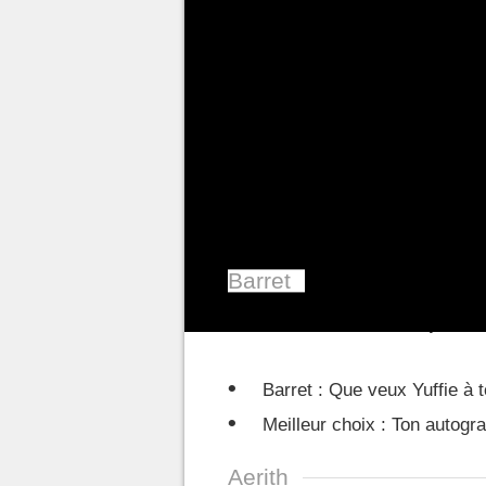
partie dans la
région de Junon
acte. Entre ces deux grosses se
un moment de répit dans l'auber
la
terreur des abysses
.
Vous s
d'augmenter votre affinité av
Meilleurs choix de dia
Barret
Barret se trouve dans la
premiè
Barret : Que veux Yuffie à t
Meilleur choix : Ton autogr
Aerith