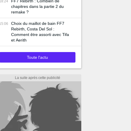
FF7 Rebirth : Combien de
18:24
chapitres dans la partie 2 du
remake ?
Choix du maillot de bain FF7
15:06
Rebirth, Costa Del Sol :
Comment être assorti avec Tifa
et Aerith
Toute l'actu