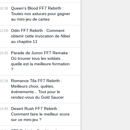
Queen's Blood FF7 Rebirth :
16:38
Toutes nos astuces pour gagner
au mini-jeu de cartes
Odin FF7 Rebirth : Comment
12:09
obtenir cette invocation de Nibel
au chapitre 11
Parade de Junon FF7 Remake :
16:45
Où trouver tous les soldats ,
quelle est la meilleure formation
?
Romance Tifa FF7 Rebirth :
15:28
Meilleurs choix, quêtes,
événements... Tout pour le
rendez-vous du Gold Saucer
Desert Rush FF7 Rebirth :
14:40
Comment faire le meilleur score
sur ce mini-jeu ?