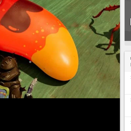
unded 2
adopte une mentalité enfantine et un peu
iaux et des armes. Le Menthol devient une source