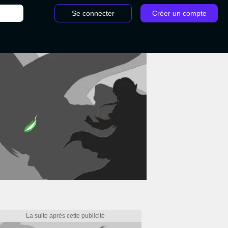
Se connecter
Créer un compte
s Grounded 2 : Où les trouver et comment les récolter sur la carte ?