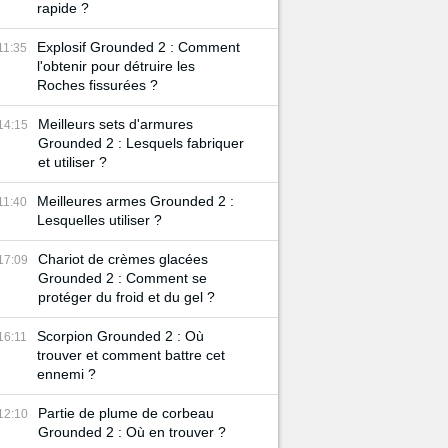
rapide ?
Explosif Grounded 2 : Comment
11:35
l'obtenir pour détruire les
Roches fissurées ?
Meilleurs sets d'armures
14:15
Grounded 2 : Lesquels fabriquer
et utiliser ?
Meilleures armes Grounded 2 :
11:40
Lesquelles utiliser ?
Chariot de crèmes glacées
17:09
Grounded 2 : Comment se
protéger du froid et du gel ?
Scorpion Grounded 2 : Où
16:11
trouver et comment battre cet
ennemi ?
Partie de plume de corbeau
12:10
Grounded 2 : Où en trouver ?