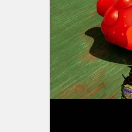
Comme son prédécesseur,
Gro
fantaisiste vis-à-vis des matér