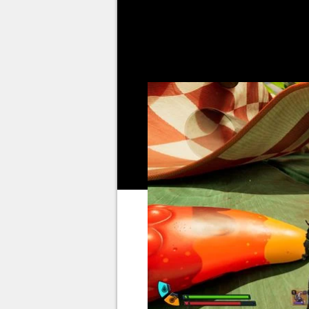
littérale de fraicheur et il en
réchauffer, voire de faire crach
ressource bien plus utile qu'on p