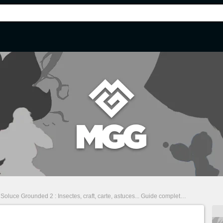
Soluce Grounded 2 : Insectes, craft, carte, astuces... Guide complet
/
Éclats épicé