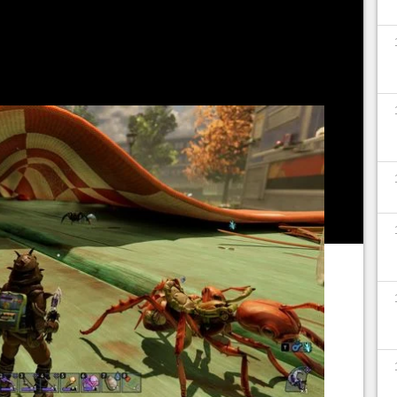
 va de même pour les bonbons épicés, capables de
er du feu. Cela fait des Éclats épices une
ourrait le croire.