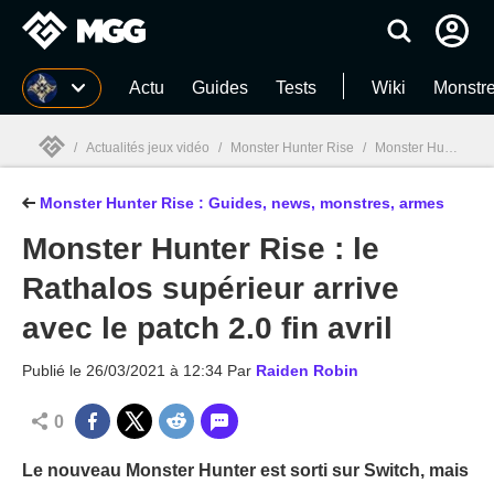
MGG
Actu
Guides
Tests
Wiki
Monstr
/
Actualités jeux vidéo
/
Monster Hunter Rise
/
Monster Hunter Rise, guide complet : Monstres, armes, astuces...
Monster Hunter Rise : Guides, news, monstres, armes
MGG

Monster Hunter Rise : le
Rathalos supérieur arrive
avec le patch 2.0 fin avril
Publié le
26/03/2021 à 12:34
Par
Raiden Robin
0
Le nouveau Monster Hunter est sorti sur Switch, mais