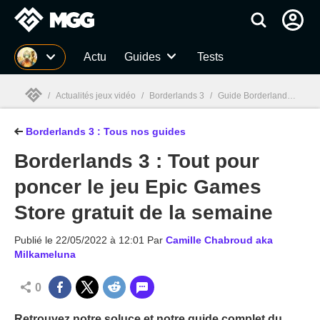
MGG
Actu
Guides
Tests
/
Actualités jeux vidéo
/
Borderlands 3
/
Guide Borderlands 3 : soluce, classe, légendaire, easter egg, end game
Borderlands 3 : Tous nos guides
MGG

Borderlands 3 : Tout pour
poncer le jeu Epic Games
Store gratuit de la semaine
Publié le
22/05/2022 à 12:01
Par
Camille Chabroud aka
Milkameluna
0
Retrouvez notre soluce et notre guide complet du