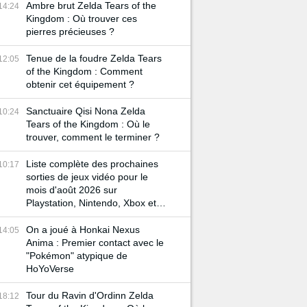
Ambre brut Zelda Tears of the
14:24
Kingdom : Où trouver ces
pierres précieuses ?
Tenue de la foudre Zelda Tears
12:05
of the Kingdom : Comment
obtenir cet équipement ?
Sanctuaire Qisi Nona Zelda
10:24
Tears of the Kingdom : Où le
trouver, comment le terminer ?
Liste complète des prochaines
10:17
sorties de jeux vidéo pour le
mois d'août 2026 sur
Playstation, Nintendo, Xbox et
PC
On a joué à Honkai Nexus
14:05
Anima : Premier contact avec le
"Pokémon" atypique de
HoYoVerse
Tour du Ravin d'Ordinn Zelda
18:12