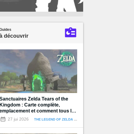
Guides
à découvrir
Sanctuaires Zelda Tears of the
Kingdom : Carte complète,
emplacement et comment tous les
terminer
27 jui 2026
THE LEGEND OF ZELDA : TEARS OF THE KINGDOM