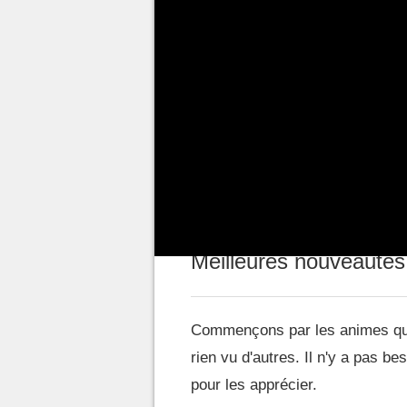
nombre de nouveaux animes cha
poignées de séries à plus de 7
fans d'animes n'ont pas le temps
y a fatalement de nombreuses s
tout vu, nous en avons néanmoin
dans différents genres, parmi ceu
méritent que vous les testiez. I
Meilleures nouveautés
Commençons par les animes que
rien vu d'autres. Il n'y a pas be
pour les apprécier.