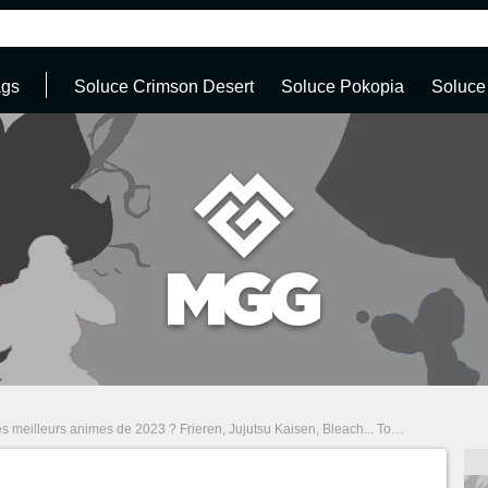
ags
Soluce Crimson Desert
Soluce Pokopia
Soluce
eurs animes de 2023 ? Frieren, Jujutsu Kaisen, Bleach... Toutes les séries à regarder pendant les fêtes !