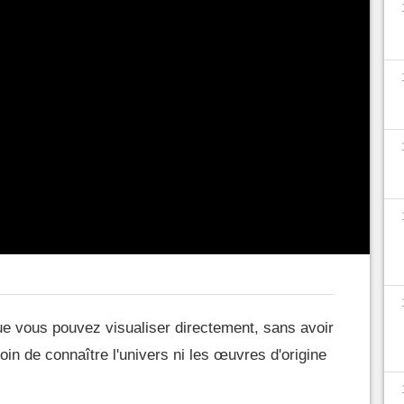
que saison a explosé, passant de quelques
0 rien que cet automne. Même les plus grands
 de tout voir, sans même mentionner le fait qu'il
éries médiocres dans le lot. Sans prétendre avoir
s testé beaucoup. Voici une petite sélection
x qui ont le plus retenu notre attention, et qui
l y en a pour un peu tous les goûts.
 vous pouvez visualiser directement, sans avoir
soin de connaître l'univers ni les œuvres d'origine