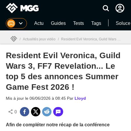
MGG
Actu
Guides
Tests
Tags
Soluce
/
Actualités jeux vidéo
/
Resident Evil Veronica, Guild Wars 3, FF7 Revelation... Le top 5 des annonces Summer Game Fest 2026 !
Resident Evil Veronica, Guild
MGG

Wars 3, FF7 Revelation... Le
top 5 des annonces Summer
Game Fest 2026 !
Mis à jour le
06/06/2026 à 08:45
Par
Lloyd
0
Afin de compléter notre récap de la conférence