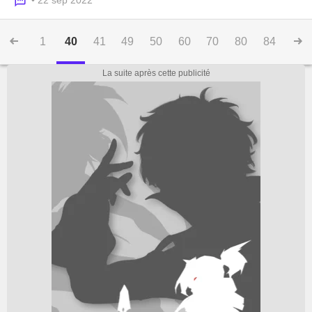
• 22 sep 2022
1
40
41
49
50
60
70
80
84