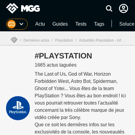
MGG
Actu
Guides
Tests
Tags
Soluce
/
Dernières actus
/
Playstation
/
Actualités Playstation - infos et actualités - page 40
#PLAYSTATION
MGG

1665 actus taguées
The Last of Us, God of War, Horizon
Forbidden West, Astro Bot, Spiderman,
Ghost of Yotei... Vous êtes de la team
PlayStation ? Vous êtes au bon endroit ! Ici
vous pourrait retrouver toutes l'actualité
concernant la très célèbre marque de jeux
vidéo créée par Sony.
Que ce soit les dernières infos sur les
exclusivités de la console, les nouveautés