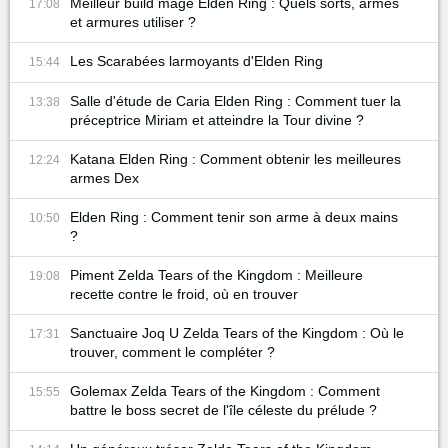
Meilleur build mage Elden Ring : Quels sorts, armes
17:08
et armures utiliser ?
Les Scarabées larmoyants d'Elden Ring
15:44
Salle d'étude de Caria Elden Ring : Comment tuer la
13:38
préceptrice Miriam et atteindre la Tour divine ?
Katana Elden Ring : Comment obtenir les meilleures
12:24
armes Dex
Elden Ring : Comment tenir son arme à deux mains
10:50
?
Piment Zelda Tears of the Kingdom : Meilleure
19:08
recette contre le froid, où en trouver
Sanctuaire Joq U Zelda Tears of the Kingdom : Où le
17:31
trouver, comment le compléter ?
Golemax Zelda Tears of the Kingdom : Comment
15:55
battre le boss secret de l'île céleste du prélude ?