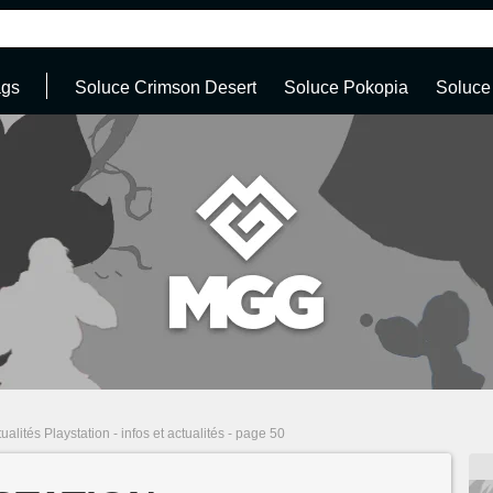
ags
Soluce Crimson Desert
Soluce Pokopia
Soluce
ualités Playstation - infos et actualités - page 50