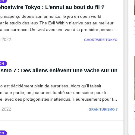
ON
hostwire Tokyo : L'ennui au bout du fil ?
u inaperçu depuis son annonce, le jeu en open world
r le studio des jeux The Evil Within n'arrive pas au meilleur
a concurrence. Un twist avec une vue à la première personne
tre pas être suffisant pour concurrencer Elden Ring et
r 2022
GHOSTWIRE TOKYO
bidden West.
ON
ismo 7 : Des aliens enlèvent une vache sur un
 est décidément plein de surprises. Alors qu'il faisait
nt une partie, un joueur est tombé sur une scène pour le
te, avec des protagonistes inattendus. Heureusement pour le
explorateur a pensé à immortaliser l'instant en vidéo.
r 2022
GRAN TURISMO 7
ON