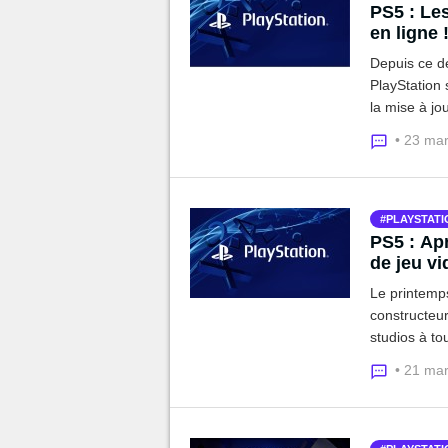
PS5 : Les
en ligne 
Depuis ce dé
PlayStation 
la mise à jo
• 23 ma
PLAYSTATI
PS5 : Ap
de jeu vi
Le printemps 
constructeur
studios à to
même une nou
• 21 ma