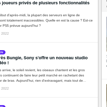
 joueurs privés de plusieurs fonctionnalités
!
but d'après-midi, la plupart des serveurs en ligne de
sont totalement inaccessibles. Quelle en est la cause ? Est-ce
ur PS5 prévue aujourd'hui ?
r 2022
ON
rès Bungie, Sony s'offre un nouveau studio
déo !
arrive, le soleil revient, les oiseaux chantent et les gros
s continuent de faire leur petit marché en rachetant des
ur de bras. Aujourd'hui, rien d'extravagant, mais tout de
velle arrivée dans la famille des Playstation Studios.
r 2022