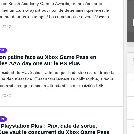
n des British Academy Games Awards, organisés par le
lieu un tournoi ayant pour but de déterminer quelle est la
anette de tous les temps ! La communauté a voté. Voyons
 les résultats.
r 2022
ON
ion patine face au Xbox Game Pass en
 les AAA day one sur le PS Plus
ésident de PlayStation, affirme que l'industrie est en train de
ue rien n'est figé. C'est actuellement sa philosophie, avec le
ourrait changer mais en attendant les exclusivités PS5
nt pas dans le nouveau Playstation Plus.
r 2022
ON
laystation Plus : Prix, date de sortie,
. Que vaut le concurrent du Xbox Game Pass