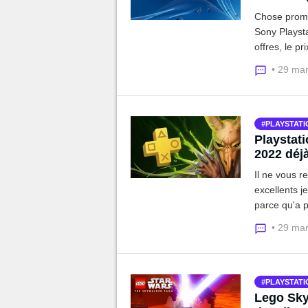
Chose promis
Sony Playsta
offres, le p
découvrez n
• 29 ma
PLAYSTATI
Playstati
2022 déj
Il ne vous r
excellents j
parce qu'a p
• 29 ma
PLAYSTATI
Lego Sky