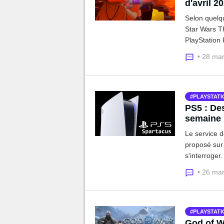
d'avril 2
Selon quelqu
Star Wars Th
PlayStation 
• 28 ma
PLAYSTATI
PS5 : De
semaine 
Le service 
proposé sur
s'interroger.
Microsoft... 
• 26 ma
PLAYSTATI
God of W