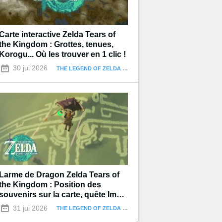
Carte interactive Zelda Tears of
the Kingdom : Grottes, tenues,
Korogu... Où les trouver en 1 clic !
30 jui 2026
THE LEGEND OF ZELDA : TEARS OF THE KINGDOM
Larme de Dragon Zelda Tears of
the Kingdom : Position des
souvenirs sur la carte, quête Impa
et les Géoglyphes
31 jui 2026
THE LEGEND OF ZELDA : TEARS OF THE KINGDOM