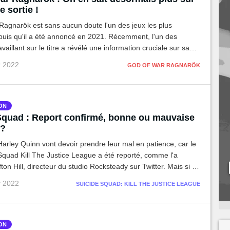
e sortie !
Ragnarök est sans aucun doute l'un des jeux les plus
puis qu'il a été annoncé en 2021. Récemment, l'un des
vaillant sur le titre a révélé une information cruciale sur sa
ie.
r 2022
GOD OF WAR RAGNARÖK
ON
Squad : Report confirmé, bonne ou mauvaise
 ?
Harley Quinn vont devoir prendre leur mal en patience, car le
Squad Kill The Justice League a été reporté, comme l'a
même niveau que la série des Batman Arkham, l'attente sera
r 2022
SUICIDE SQUAD: KILL THE JUSTICE LEAGUE
.
ON