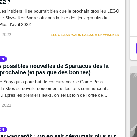
022 ?
es insiders, il se pourrait bien que le prochain gros jeu LEGO
e Skywalker Saga soit dans la liste des jeux gratuits du
Plus d'avril 2022.
r 2022
LEGO STAR WARS LA SAGA SKYWALKER
ON
s possibles nouvelles de Spartacus dès la
prochaine (et pas que des bonnes)
de Sony qui a pour but de concurrencer le Game Pass
 la Xbox se dévoile doucement et les fans commencent à
 D'après les premiers leaks, on serait loin de l'offre de
Le projet Spartacus court-il au flop ?
r 2022
ON
ar Ragnarök : On en sait désormais plus sur