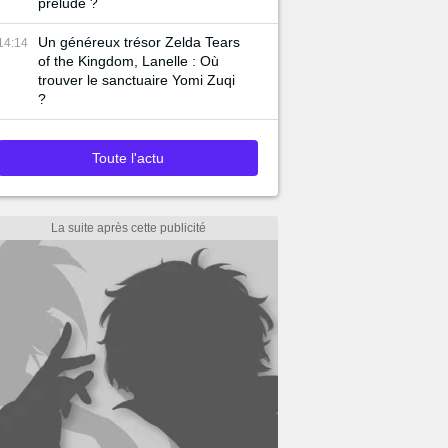
prélude ?
Un généreux trésor Zelda Tears
14:14
of the Kingdom, Lanelle : Où
trouver le sanctuaire Yomi Zuqi
?
Toute l'actu