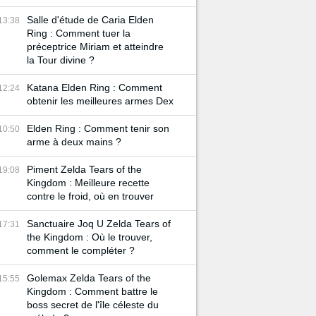
Salle d'étude de Caria Elden
13:38
Ring : Comment tuer la
préceptrice Miriam et atteindre
la Tour divine ?
Katana Elden Ring : Comment
12:24
obtenir les meilleures armes Dex
Elden Ring : Comment tenir son
10:50
arme à deux mains ?
Piment Zelda Tears of the
19:08
Kingdom : Meilleure recette
contre le froid, où en trouver
Sanctuaire Joq U Zelda Tears of
17:31
the Kingdom : Où le trouver,
comment le compléter ?
Golemax Zelda Tears of the
15:55
Kingdom : Comment battre le
boss secret de l'île céleste du