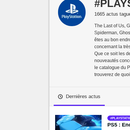
#PLAY
MGG

1665 actus tagu
The Last of Us, G
Spiderman, Ghost 
êtes au bon endroi
concernant la tr
Que ce soit les de
nouveautés conce
le catalogue du P
trouverez de quoi 
Dernières actus
PLAYSTATI
PS5 : Enc