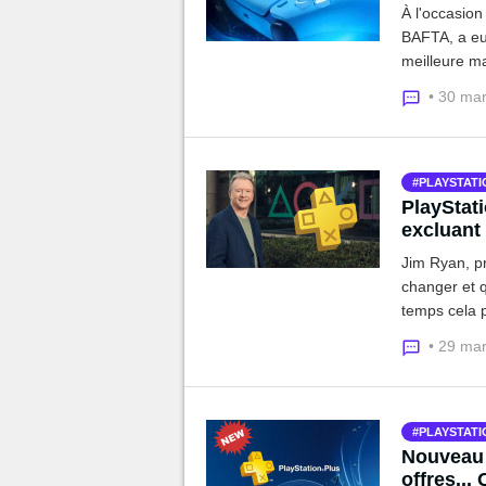
À l'occasio
BAFTA, a eu 
meilleure m
tout de suite
• 30 ma
PLAYSTATI
PlayStat
excluant
Jim Ryan, pr
changer et q
temps cela p
n'apparaitro
• 29 ma
PLAYSTATI
Nouveau P
offres..