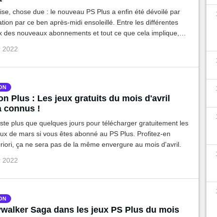
e, chose due : le nouveau PS Plus a enfin été dévoilé par
tion par ce ben après-midi ensoleillé. Entre les différentes
rix des nouveaux abonnements et tout ce que cela implique,
otre récap complet de l'annonce.
r 2022
ON
on Plus : Les jeux gratuits du mois d'avril
à connus !
este plus que quelques jours pour télécharger gratuitement les
eux de mars si vous êtes abonné au PS Plus. Profitez-en
riori, ça ne sera pas de la même envergure au mois d'avril.
r 2022
ON
walker Saga dans les jeux PS Plus du mois