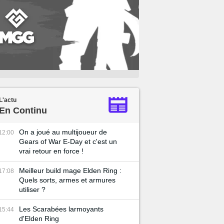
L'actu
En Continu
On a joué au multijoueur de
12:00
Gears of War E-Day et c'est un
vrai retour en force !
Meilleur build mage Elden Ring :
17:08
Quels sorts, armes et armures
utiliser ?
Les Scarabées larmoyants
15:44
d'Elden Ring