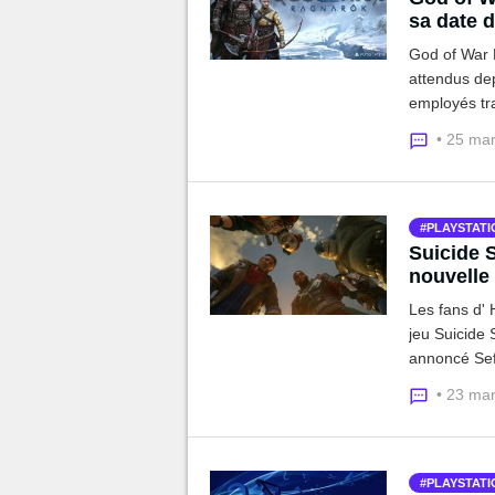
sa date d
God of War 
attendus de
employés tra
date de sort
• 25 ma
PLAYSTATI
Suicide 
nouvelle
Les fans d' 
jeu Suicide 
annoncé Sefton Hill, directeur du studio Rocksteady sur Twitter. Mais si le
jeu est au 
• 23 ma
supportable
PLAYSTATI