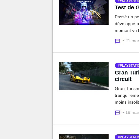
PLAYSTATI
Test de G
Passé un pe
développé pa
moment vu l
ne va peut-ê
• 21 ma
Horizon For
PLAYSTATI
Gran Tur
circuit
Gran Turismo
tranquilleme
moins insoli
peuple, cet 
• 18 ma
PLAYSTATI